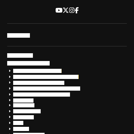
トップページ
サービス・製品
サイバーセキュリティ
EDR+SOCサービス「セキュリモ」
EDR+SOC+サイバー保険「データお守り隊」
セキュリティ研修・コンサルティング
フォレンジック調査（インシデントレスポンス）
脆弱性診断・サイバーセキュリティ調査
おまかせEDR
SentinelOne
Prompt Security
JumpCloud
Overe
Silverfort