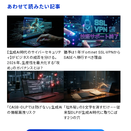
あわせて読みたい記事
【生成AI時代のサイバーセキュリテ
猶予は1年！Fortinet SSL-VPNから
ィ】がビジネスの成否を分ける。
SASEへ移行すべき理由
2026年、生産性を最大化する「攻
め」のガバナンスとは？
「CASB・DLPでは防げない」生成AI
「社外秘」の3文字を消すだけ——従
の情報漏洩リスク
来型DLPが生成AI時代に取りこぼ
す2つの穴