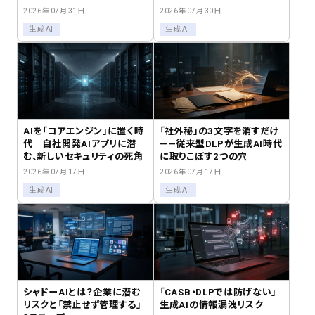
2026年07月31日
2026年07月30日
生成AI
生成AI
AIを「コアエンジン」に置く時
「社外秘」の3文字を消すだけ
代 自社開発AIアプリに潜
——従来型DLPが生成AI時代
む、新しいセキュリティの死角
に取りこぼす2つの穴
2026年07月17日
2026年07月17日
生成AI
生成AI
シャドーAIとは？企業に潜む
「CASB・DLPでは防げない」
リスクと「禁止せず管理する」
生成AIの情報漏洩リスク