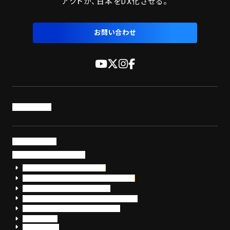
アクトが、日本をDX化させる。
お問い合わせ
トップページ
サービス・製品
サイバーセキュリティ
EDR+SOCサービス「セキュリモ」
EDR+SOC+サイバー保険「データお守り隊」
セキュリティ研修・コンサルティング
フォレンジック調査（インシデントレスポンス）
脆弱性診断・サイバーセキュリティ調査
おまかせEDR
SentinelOne