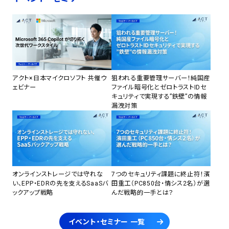
アクト×日本マイクロソフト 共催ウ
狙われる重要管理サーバー！純国産
ェビナー
ファイル暗号化とゼロトラストIDセ
キュリティで実現する”鉄壁”の情報
漏洩対策
オンラインストレージでは守れな
7つのセキュリティ課題に終止符！濱
い、EPP・EDRの先を支えるSaaSバ
田重工（PC850台・情シス2名）が選
ックアップ戦略
んだ戦略的一手とは？
イベント・セミナー 一覧