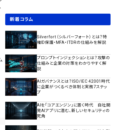
、
、
新着コラム
Silverfort（シルバーフォート）とは？特
権ID保護・MFA・ITDRの仕組みを解説
ロ
プロンプトインジェクションとは？攻撃の
ム
仕組みと企業の対策をわかりやすく解
て
説
AIガバナンスとは？ISO/IEC 42001時代
に企業がつくるべき体制と実務7ステッ
プ
AIを「コアエンジン」に置く時代 自社開
発AIアプリに潜む、新しいセキュリティの
死角