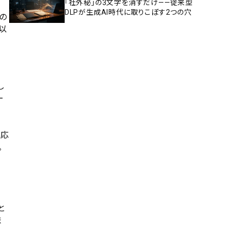
「社外秘」の3文字を消すだけ——従来型
DLPが生成AI時代に取りこぼす2つの穴
の
以
し
ー
対応
。
う
と
ま