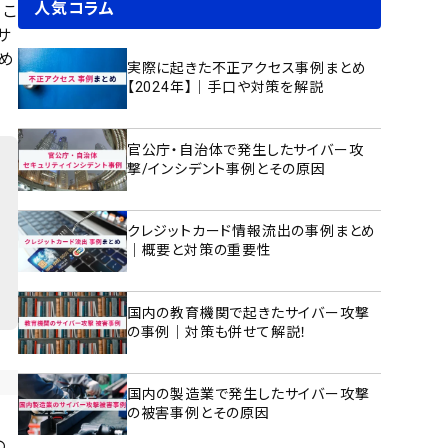
人気コラム
、こ
サ
め
実際に起きた不正アクセス事例まとめ
【2024年】｜手口や対策を解説
官公庁・自治体で発生したサイバー攻
撃/インシデント事例とその原因
クレジットカード情報流出の事例まとめ
｜概要と対策の重要性
国内の教育機関で起きたサイバー攻撃
の事例｜対策も併せて解説！
国内の製造業で発生したサイバー攻撃
の被害事例とその原因
の