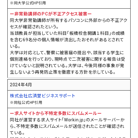
※同大学公式HP引用
ー非常勤講師のPCが不正アクセス被害ー
同大学非常勤講師が所有するパソコンに外部からの不正アク
セスが確認されたという。
当該教員が担当していた科目「板橋校舎開講１科目」の成績
を含む69名分の個人情報が流出したおそれがあるとされて
いる。
大学は対応として、警察に被害届の提出や、該当する学生に
個別連絡を行っており、現時点で二次被害に関する報告は受
けていないと説明されている。大学は、今後同様の事象が発
生しないよう再発防止策を徹底する方針を示している。
2024年4月
株式会社広済堂ビジネスサポート
※同社公式HP引用
ー求人サイトから不特定多数にスパムメールー
同社が運営する求人サイト「Workin.jp」のメールサーバーか
ら、不特定多数にスパムメールが送信されたことが確認され
ている。