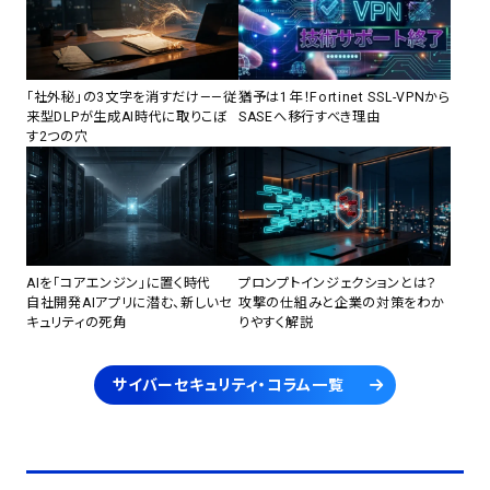
「社外秘」の3文字を消すだけ——従
猶予は1年！Fortinet SSL-VPNから
来型DLPが生成AI時代に取りこぼ
SASEへ移行すべき理由
す2つの穴
AIを「コアエンジン」に置く時代
プロンプトインジェクションとは？
自社開発AIアプリに潜む、新しいセ
攻撃の仕組みと企業の対策をわか
キュリティの死角
りやすく解説
サイバーセキュリティ・コラム一覧