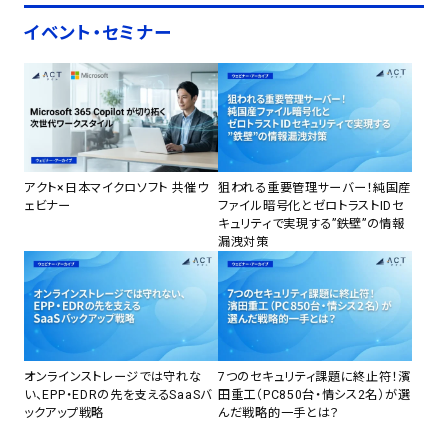
イベント・セミナー
アクト×日本マイクロソフト 共催ウ
狙われる重要管理サーバー！純国産
ェビナー
ファイル暗号化とゼロトラストIDセ
キュリティで実現する”鉄壁”の情報
漏洩対策
オンラインストレージでは守れな
7つのセキュリティ課題に終止符！濱
い、EPP・EDRの先を支えるSaaSバ
田重工（PC850台・情シス2名）が選
ックアップ戦略
んだ戦略的一手とは？