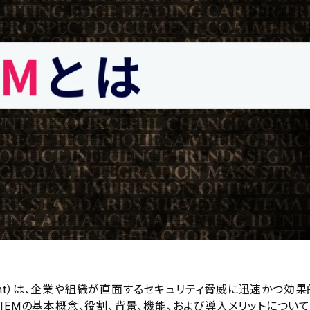
nt Management）は、企業や組織が直面するセキュリティ脅威に迅速かつ効
IEMの基本概念、役割、背景、機能、および導入メリットについ