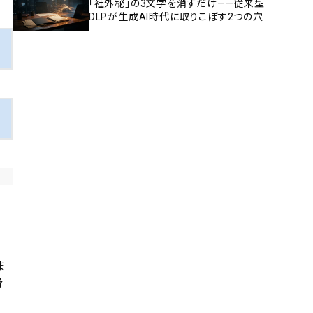
「社外秘」の3文字を消すだけ——従来型
DLPが生成AI時代に取りこぼす2つの穴
ま
脅