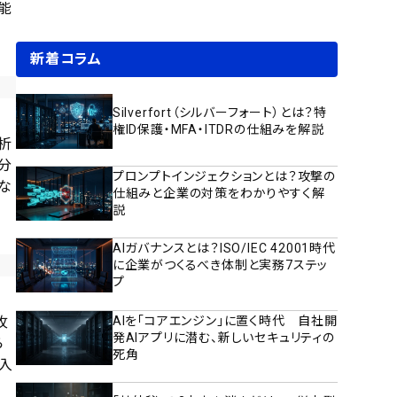
能
新着コラム
Silverfort（シルバーフォート）とは？特
権ID保護・MFA・ITDRの仕組みを解説
析
分
プロンプトインジェクションとは？攻撃の
な
仕組みと企業の対策をわかりやすく解
説
AIガバナンスとは？ISO/IEC 42001時代
に企業がつくるべき体制と実務7ステッ
プ
AIを「コアエンジン」に置く時代 自社開
攻
発AIアプリに潜む、新しいセキュリティの
ら
死角
入