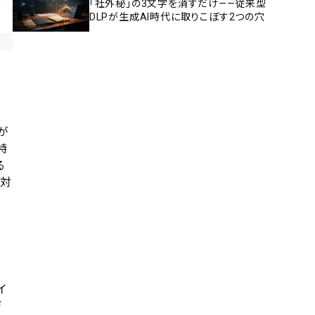
「社外秘」の3文字を消すだけ——従来型
DLPが生成AI時代に取りこぼす2つの穴
が
特
る
ス対
イ
デ