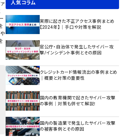
人気コラム
ァ
注
ジー
実際に起きた不正アクセス事例まとめ
を
【2024年】｜手口や対策を解説
撃や
を
官公庁・自治体で発生したサイバー攻
撃/インシデント事例とその原因
クレジットカード情報流出の事例まとめ
｜概要と対策の重要性
国内の教育機関で起きたサイバー攻撃
の事例｜対策も併せて解説！
国内の製造業で発生したサイバー攻撃
の被害事例とその原因