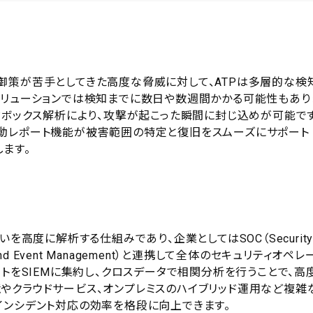
御策が苦手としてきた高度な脅威に対して、ATPは多層的な検
ソリューションでは検知までに数日や数週間かかる可能性もあり
ドボックス解析により、攻撃が起こった瞬間に封じ込めが可能です
動レポート機能が被害範囲の特定と復旧をスムーズにサポート
ます。
を高度に解析する仕組みであり、企業としてはSOC（Securit
mation and Event Management）と連携して全体のセキュリティオペレ
ートをSIEMに集約し、クロスデータで相関分析を行うことで、高
やクラウドサービス、オンプレミスのハイブリッド運用など複雑
インシデント対応の効率を格段に向上できます。