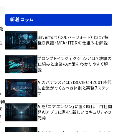
新着コラム
攻
知
Silverfort（シルバーフォート）とは？特
性
権ID保護・MFA・ITDRの仕組みを解説
ス
プロンプトインジェクションとは？攻撃の
仕組みと企業の対策をわかりやすく解
説
AIガバナンスとは？ISO/IEC 42001時代
に企業がつくるべき体制と実務7ステッ
プ
で
に特
AIを「コアエンジン」に置く時代 自社開
を
発AIアプリに潜む、新しいセキュリティの
の
死角
ィ