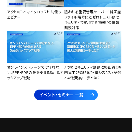
アクト×日本マイクロソフト 共催ウ
狙われる重要管理サーバー！純国産
ェビナー
ファイル暗号化とゼロトラストIDセ
キュリティで実現する”鉄壁”の情報
漏洩対策
オンラインストレージでは守れな
7つのセキュリティ課題に終止符！濱
い、EPP・EDRの先を支えるSaaSバ
田重工（PC850台・情シス2名）が選
ックアップ戦略
んだ戦略的一手とは？
イベント・セミナー 一覧