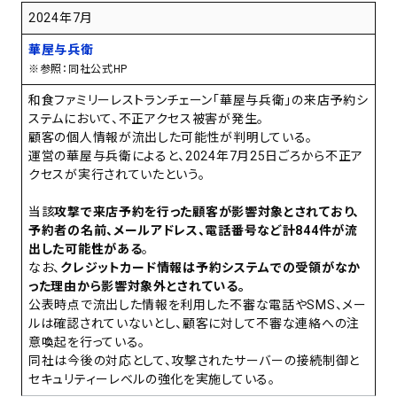
2024年7月
華屋与兵衛
※参照：同社公式HP
和食ファミリーレストランチェーン「華屋与兵衛」の来店予約シ
ステムにおいて、不正アクセス被害が発生。
顧客の個人情報が流出した可能性が判明している。
運営の華屋与兵衛によると、2024年7月25日ごろから不正ア
クセスが実行されていたという。
当該
攻撃で来店予約を行った顧客が影響対象とされており、
予約者の名前、メールアドレス、電話番号など計844件が流
出した可能性がある
。
なお、
クレジットカード情報は予約システムでの受領がなか
った理由から影響対象外とされている。
公表時点で流出した情報を利用した不審な電話やSMS、メー
ルは確認されていないとし、顧客に対して不審な連絡への注
意喚起を行っている。
同社は今後の対応として、攻撃されたサーバーの接続制御と
セキュリティーレベルの強化を実施している。