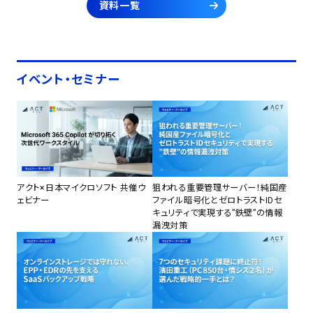
資料一覧
イベント・セミナー
アクト×日本マイクロソフト 共催ウ
狙われる重要管理サーバー！純国産
ェビナー
ファイル暗号化とゼロトラストIDセ
キュリティで実現する”鉄壁”の情報
漏洩対策