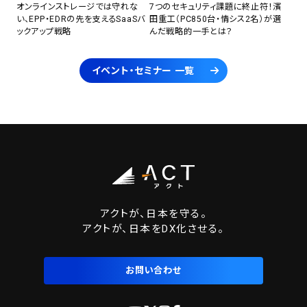
オンラインストレージでは守れな
7つのセキュリティ課題に終止符！濱
い、EPP・EDRの先を支えるSaaSバ
田重工（PC850台・情シス2名）が選
ックアップ戦略
んだ戦略的一手とは？
イベント・セミナー 一覧
アクトが、日本を守る。
アクトが、日本をDX化させる。
お問い合わせ