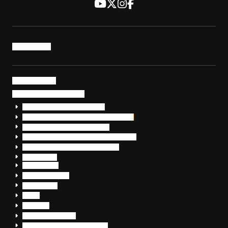
トップページ
サービス・製品
サイバーセキュリティ
EDR+SOCサービス「セキュリモ」
EDR+SOC+サイバー保険「データお守り隊」
セキュリティ研修・コンサルティング
フォレンジック調査（インシデントレスポンス）
脆弱性診断・サイバーセキュリティ調査
おまかせEDR
SentinelOne
Prompt Security
JumpCloud
Overe
Silverfort
Check Point SASE
OpenText™ CloudAlly Backup