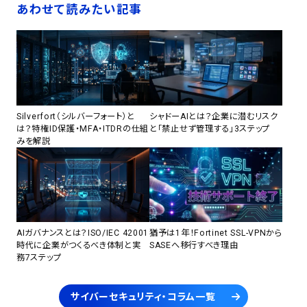
あわせて読みたい記事
Silverfort（シルバーフォート）と
シャドーAIとは？企業に潜むリスク
は？特権ID保護・MFA・ITDRの仕組
と「禁止せず管理する」3ステップ
みを解説
AIガバナンスとは？ISO/IEC 42001
猶予は1年！Fortinet SSL-VPNから
時代に企業がつくるべき体制と実
SASEへ移行すべき理由
務7ステップ
サイバーセキュリティ・コラム一覧