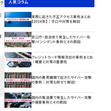
人気コラム
ク
と
生
実際に起きた不正アクセス事例まとめ
【2024年】｜手口や対策を解説
解
官公庁・自治体で発生したサイバー攻
撃/インシデント事例とその原因
。
クレジットカード情報流出の事例まとめ
｜概要と対策の重要性
国内の教育機関で起きたサイバー攻撃
の事例｜対策も併せて解説！
国内の製造業で発生したサイバー攻撃
の被害事例とその原因