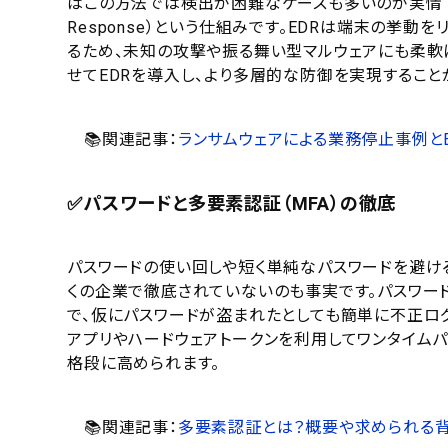
はこの方法では検出が困難なケースも多いのが実情です。そこで
Response）という仕組みです。EDRは端末の挙
るため、未知の攻撃や振る舞い型マルウェアにも柔軟に
せてEDRを導入し、より多層的な防御を実現すること
📚関連記事：
ランサムウェアによる業務停止事例と
✅パスワードと多要素認証（MFA）の徹底
パスワードの使い回しや短く単純なパスワードを避け
くの企業で徹底されていないのも事実です。パスワード
で、仮にパスワードが盗まれたとしても簡単に不正ロ
アプリやハードウェアトークンを利用してワンタイム
格段に高められます。
📚関連記事：
多要素認証とは？概要や求められる背