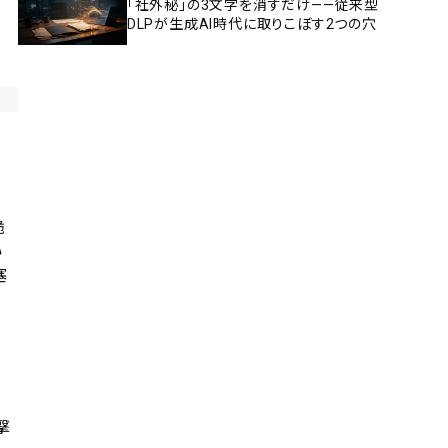
「社外秘」の3文字を消すだけ——従来型
DLPが生成AI時代に取りこぼす2つの穴
脆
い
塞
撃