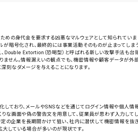
のための身代金を要求する凶悪なマルウェアとして知られていま
イルが暗号化され、最終的には事業活動そのものが止まってしま
ouble Extortion（恐喝型）と呼ばれる新しい攻撃手法も台
りません。情報漏えいの観点でも、機密情報や顧客データが外
に深刻なダメージを与えることになります。
化しており、メールやSNSなどを通じてログイン情報や個人情
くりな画面や偽の警告文を用意して、従業員が思わず入力して
、特定の企業を長期間かけて狙い、社内に潜伏して機密情報を抜
拡大している場合が多いのが現状です。