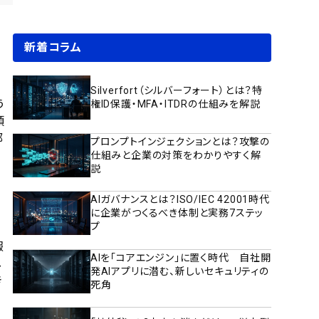
新着コラム
Silverfort（シルバーフォート）とは？特
う
権ID保護・MFA・ITDRの仕組みを解説
頭
部
プロンプトインジェクションとは？攻撃の
仕組みと企業の対策をわかりやすく解
説
AIガバナンスとは？ISO/IEC 42001時代
に企業がつくるべき体制と実務7ステッ
プ
報
AIを「コアエンジン」に置く時代 自社開
し
発AIアプリに潜む、新しいセキュリティの
き
死角