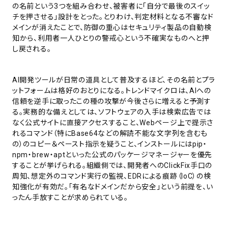
の名前という3つを組み合わせ、被害者に「自分で最後のスイッ
チを押させる」設計をとった。とりわけ、判定材料となる不審なド
メインが消えたことで、防御の重心はセキュリティ製品の自動検
知から、利用者一人ひとりの警戒心という不確実なものへと押
し戻される。
AI開発ツールが日常の道具として普及するほど、その名前とプラ
ットフォームは格好のおとりになる。トレンドマイクロは、AIへの
信頼を逆手に取ったこの種の攻撃が今後さらに増えると予測す
る。実務的な備えとしては、ソフトウェアの入手は検索広告では
なく公式サイトに直接アクセスすること、Webページ上で提示さ
れるコマンド（特にBase64などの解読不能な文字列を含むも
の）のコピー＆ペースト指示を疑うこと、インストールにはpip・
npm・brew・aptといった公式のパッケージマネージャーを優先
することが挙げられる。組織側では、開発者へのClickFix手口の
周知、想定外のコマンド実行の監視、EDRによる痕跡（IoC）の検
知強化が有効だ。「有名なドメインだから安全」という前提を、い
ったん手放すことが求められている。