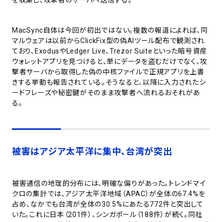
を収集し、攻撃者のサーバへ送信する。
MacSync自体は今回が初出ではない。複数の報道によれば、同
マルウェアは以前からClickFix型の偽AIツール配布で観測され
ており、ExodusやLedger Live、Trezor Suiteといった暗号資産
ウォレットアプリを見つけると、単にデータを盗むだけでなく、攻
撃者サーバから取得した偽の中核ファイルで正規アプリを上書
きする挙動も報告されている。そうなると、以降に入力されたシ
ードフレーズや秘密鍵がそのまま攻撃者へ流れるおそれがあ
る。
被害はアジア太平洋に集中、台湾が突出
被害通信の地理的分布には、明確な偏りがあった。トレンドマイ
クロの集計では、アジア太平洋地域（APAC）が全体の67.4%を
占め、なかでも台湾が全体の30.5%にあたる772件と突出して
いた。これに日本（201件）、シンガポール（188件）が続く。同社