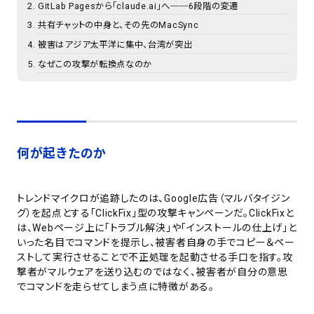
GitLab Pagesから「claude.ai」へ──6段階の変遷
共有チャットの中身と、その先のMacSync
被害はアジア太平洋に集中、台湾が突出
なぜこの攻撃が転換点なのか
何が起きたのか
トレンドマイクロが追跡したのは、Google広告（マルバタイジン
グ）を起点とする「ClickFix」型の攻撃キャンペーンだ。ClickFixと
は、Webページ上に「トラブル解決」や「インストールの仕上げ」と
いった名目でコマンドを提示し、被害者自身の手でコピー＆ペー
ストして実行させることで不正処理を起動させる手口を指す。攻
撃者がマルウェアを送り込むのではなく、被害者が自分の意思
でコマンドを走らせてしまう点に特徴がある。