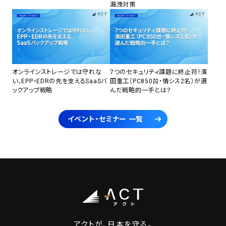
漏洩対策
オンラインストレージでは守れな
7つのセキュリティ課題に終止符！濱
い、EPP・EDRの先を支えるSaaSバ
田重工（PC850台・情シス2名）が選
ックアップ戦略
んだ戦略的一手とは？
イベント・セミナー 一覧
アクトが、日本を守る。