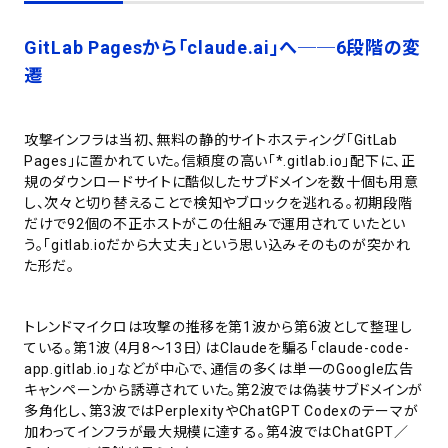
GitLab Pagesから「claude.ai」へ──6段階の変
遷
攻撃インフラは当初、無料の静的サイトホスティング「GitLab
Pages」に置かれていた。信頼度の高い「*.gitlab.io」配下に、正
規のダウンロードサイトに酷似したサブドメインを数十個も用意
し、次々と切り替えることで検知やブロックを逃れる。初期段階
だけで92個の不正ホストがこの仕組みで運用されていたとい
う。「gitlab.ioだから大丈夫」という思い込みそのものが突かれ
た形だ。
トレンドマイクロは攻撃の推移を第1波から第6波として整理し
ている。第1波（4月8〜13日）はClaudeを騙る「claude-code-
app.gitlab.io」などが中心で、通信の多くは単一のGoogle広告
キャンペーンから誘導されていた。第2波では偽装サブドメインが
多角化し、第3波ではPerplexityやChatGPT Codexのテーマが
加わってインフラが最大規模に達する。第4波ではChatGPT／