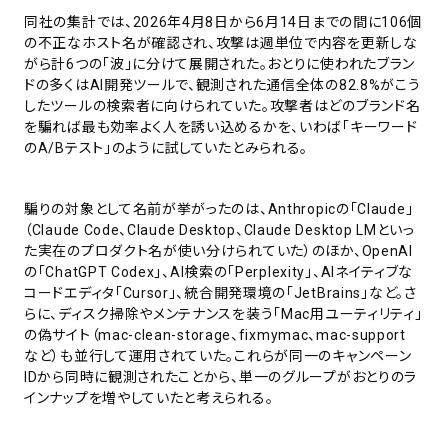
同社の集計では、2026年4月8日から6月14日までの間に106個
の不正なホスト名が確認され、攻撃は週単位で内容を更新しな
がら計6つの「波」に分けて展開された。おとりに使われたブラン
ドの多くはAI開発ツールで、観測された通信全体の82.8%がこう
したツールの検索者に向けられていた。攻撃者はどのブランド名
を騙れば最も効率よく人を誘い込めるかを、いわば「キーワード
のA/Bテスト」のように試していたとみられる。
騙りの対象として名前が挙がったのは、Anthropicの「Claude」
（Claude Code、Claude Desktop、Claude Desktop LMといっ
た実在のプロダクト名が使い分けられていた）のほか、OpenAI
の「ChatGPT Codex」、AI検索の「Perplexity」、AIネイティブな
コードエディタ「Cursor」、統合開発環境の「JetBrains」など。さ
らに、ディスク掃除やメンテナンスを装う「Mac用ユーティリティ」
の偽サイト（mac-clean-storage、fixmymac、mac-support
など）も並行して運用されていた。これらが同一のキャンペーン
IDから同時に観測されたことから、単一のグループがおとりのラ
インナップを増やしていたと考えられる。