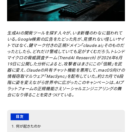
生成AIの開発ツールを探す人々が、いま新種のわなに狙われて
いる。Google検索の広告をたどった先が、見慣れない怪しいサイ
トではなく、鍵マーク付きの正規ドメイン「claude.ai」そのものだ
ったとしたら、どれだけ警戒していても足がすくむだろう。トレンド
マイクロの脅威調査チーム（TrendAI Research）が2026年6月
19日に公開した分析によると、攻撃者はまさにこの「信頼」を武
器に変え、Claudeの共有チャット機能を悪用して、macOS向けの
情報窃取マルウェア「MacSync」を配布していた。約2カ月で6段
階に姿を変えながら世界中に広がったこのキャンペーンは、AIプ
ラットフォームの正規機能さえソーシャルエンジニアリングの舞
台になり得ることを突きつけている。
目次
何が起きたのか