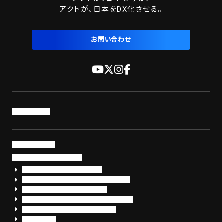
アクトが、日本をDX化させる。
お問い合わせ
トップページ
サービス・製品
サイバーセキュリティ
EDR+SOCサービス「セキュリモ」
EDR+SOC+サイバー保険「データお守り隊」
セキュリティ研修・コンサルティング
フォレンジック調査（インシデントレスポンス）
脆弱性診断・サイバーセキュリティ調査
おまかせEDR