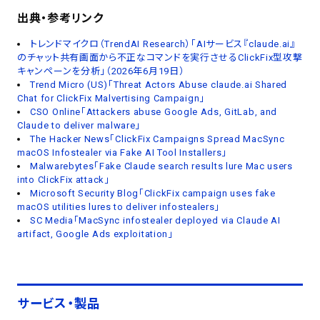
出典・参考リンク
トレンドマイクロ（TrendAI Research）「AIサービス『claude.ai』
のチャット共有画面から不正なコマンドを実行させるClickFix型攻撃
キャンペーンを分析」（2026年6月19日）
Trend Micro (US)「Threat Actors Abuse claude.ai Shared
Chat for ClickFix Malvertising Campaign」
CSO Online「Attackers abuse Google Ads, GitLab, and
Claude to deliver malware」
The Hacker News「ClickFix Campaigns Spread MacSync
macOS Infostealer via Fake AI Tool Installers」
Malwarebytes「Fake Claude search results lure Mac users
into ClickFix attack」
Microsoft Security Blog「ClickFix campaign uses fake
macOS utilities lures to deliver infostealers」
SC Media「MacSync infostealer deployed via Claude AI
artifact, Google Ads exploitation」
サービス・製品