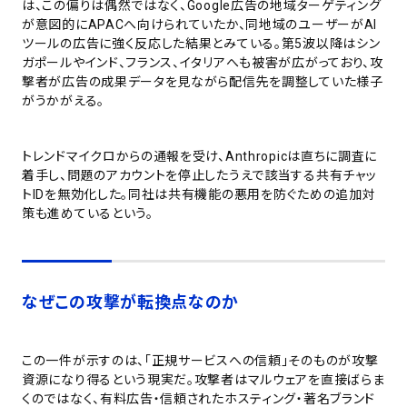
は、この偏りは偶然ではなく、Google広告の地域ターゲティング
が意図的にAPACへ向けられていたか、同地域のユーザーがAI
ツールの広告に強く反応した結果とみている。第5波以降はシン
ガポールやインド、フランス、イタリアへも被害が広がっており、攻
撃者が広告の成果データを見ながら配信先を調整していた様子
がうかがえる。
トレンドマイクロからの通報を受け、Anthropicは直ちに調査に
着手し、問題のアカウントを停止したうえで該当する共有チャッ
トIDを無効化した。同社は共有機能の悪用を防ぐための追加対
策も進めているという。
なぜこの攻撃が転換点なのか
この一件が示すのは、「正規サービスへの信頼」そのものが攻撃
資源になり得るという現実だ。攻撃者はマルウェアを直接ばらま
くのではなく、有料広告・信頼されたホスティング・著名ブランド