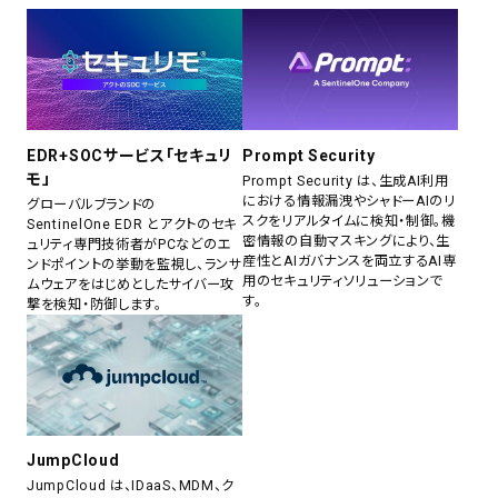
EDR+SOCサービス「セキュリ
Prompt Security
モ」
Prompt Security は、生成AI利用
における情報漏洩やシャドーAIのリ
グローバルブランドの
スクをリアルタイムに検知・制御。機
SentinelOne EDR とアクトのセキ
密情報の自動マスキングにより、生
ュリティ専門技術者がPCなどのエ
産性とAIガバナンスを両立するAI専
ンドポイントの挙動を監視し、ランサ
用のセキュリティソリューションで
ムウェアをはじめとしたサイバー攻
す。
撃を検知・防御します。
JumpCloud
JumpCloud は、IDaaS、MDM、ク