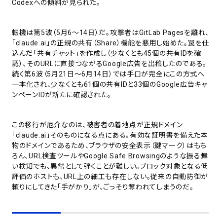
Codexへの傾斜が見られた。
転機は第5波（5月6〜14日）だ。攻撃者はGitLab Pagesを離れ、
「claude.ai」の正規の共有（Share）機能を悪用し始めた。罠を仕
込んだ「共有チャット」を作成し（少なくとも45個の共有IDを確
認）、そのURLに直接つながるGoogle広告を出稿したのである。
続く第6波（5月21日〜6月14日）では手口が完全にこの方式へ
一本化され、少なくとも61個の共有IDと33個のGoogle広告キャ
ンペーンIDが新たに確認された。
この移行が厄介なのは、被害者の着地点が正規ドメイン
「claude.ai」そのものになる点にある。有効な証明書を備えた本
物のドメインであるため、ブラウザの安全表示（鍵マーク）はもち
ろん、URL検査ツールやGoogle Safe Browsingのような振る舞
い検知でも、異常として弾くことが難しい。ブロック対象となる低
評価のホストも、URL上の細工も存在しない。従来の自動防御が
頼りにしてきた「手がかり」が、ごっそり奪われてしまうのだ。