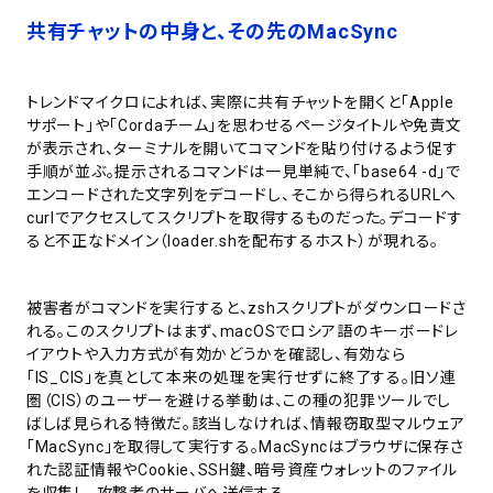
共有チャットの中身と、その先のMacSync
トレンドマイクロによれば、実際に共有チャットを開くと「Apple
サポート」や「Cordaチーム」を思わせるページタイトルや免責文
が表示され、ターミナルを開いてコマンドを貼り付けるよう促す
手順が並ぶ。提示されるコマンドは一見単純で、「base64 -d」で
エンコードされた文字列をデコードし、そこから得られるURLへ
curlでアクセスしてスクリプトを取得するものだった。デコードす
ると不正なドメイン（loader.shを配布するホスト）が現れる。
被害者がコマンドを実行すると、zshスクリプトがダウンロードさ
れる。このスクリプトはまず、macOSでロシア語のキーボードレ
イアウトや入力方式が有効かどうかを確認し、有効なら
「IS_CIS」を真として本来の処理を実行せずに終了する。旧ソ連
圏（CIS）のユーザーを避ける挙動は、この種の犯罪ツールでし
ばしば見られる特徴だ。該当しなければ、情報窃取型マルウェア
「MacSync」を取得して実行する。MacSyncはブラウザに保存さ
れた認証情報やCookie、SSH鍵、暗号資産ウォレットのファイル