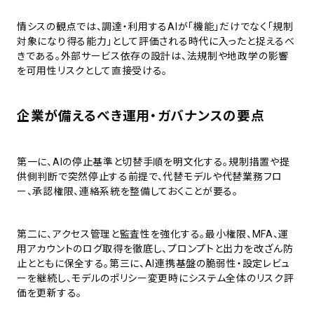
情シスの観点では、調達・利用するAIが「機能」だけでなく「規制
対象になり得る能力」として評価される時代に入ったと捉えるべ
きである。外部サービス依存の設計は、法規制や地政学の影響
を可用性リスクとして直接受ける。
企業が備えるべき運用・ガバナンスの要点
第一に、AIの停止基準と切替手順を明文化する。規制措置や提
供側判断で突然停止する前提で、代替モデルや代替業務フロ
ー、承認権限、連絡系統を整備しておくことが要る。
第二に、アクセス管理と監査性を強化する。最小権限、MFA、運
用アカウントのログ取得を徹底し、プロンプトと出力を改ざん防
止とともに保全する。第三に、AI連携基盤の脆弱性・設定レビュ
ーを継続し、モデルのポリシー変更時にシステム全体のリスク評
価を更新する。