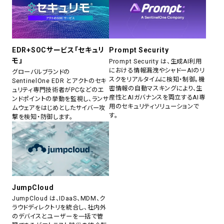
EDR+SOCサービス「セキュリ
Prompt Security
モ」
Prompt Security は、生成AI利用
における情報漏洩やシャドーAIのリ
グローバルブランドの
スクをリアルタイムに検知・制御。機
SentinelOne EDR とアクトのセキ
密情報の自動マスキングにより、生
ュリティ専門技術者がPCなどのエ
産性とAIガバナンスを両立するAI専
ンドポイントの挙動を監視し、ランサ
用のセキュリティソリューションで
ムウェアをはじめとしたサイバー攻
す。
撃を検知・防御します。
JumpCloud
JumpCloud は、IDaaS、MDM、ク
ラウドディレクトリを統合し、社内外
のデバイスとユーザーを一括で管