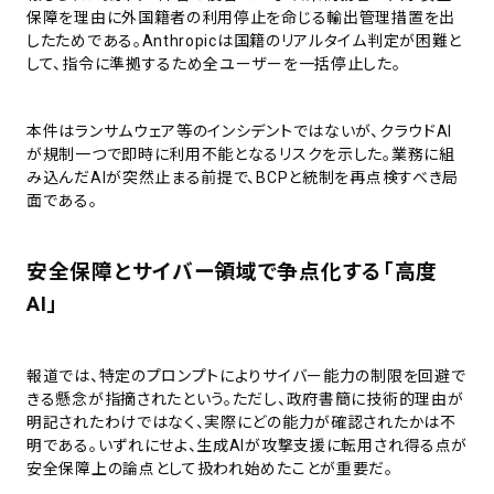
保障を理由に外国籍者の利用停止を命じる輸出管理措置を出
したためである。Anthropicは国籍のリアルタイム判定が困難と
して、指令に準拠するため全ユーザーを一括停止した。
本件はランサムウェア等のインシデントではないが、クラウドAI
が規制一つで即時に利用不能となるリスクを示した。業務に組
み込んだAIが突然止まる前提で、BCPと統制を再点検すべき局
面である。
安全保障とサイバー領域で争点化する「高度
AI」
報道では、特定のプロンプトによりサイバー能力の制限を回避で
きる懸念が指摘されたという。ただし、政府書簡に技術的理由が
明記されたわけではなく、実際にどの能力が確認されたかは不
明である。いずれにせよ、生成AIが攻撃支援に転用され得る点が
安全保障上の論点として扱われ始めたことが重要だ。