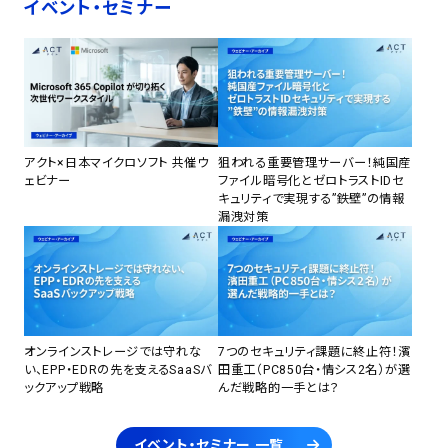
イベント・セミナー
アクト×日本マイクロソフト 共催ウ
狙われる重要管理サーバー！純国産
ェビナー
ファイル暗号化とゼロトラストIDセ
キュリティで実現する”鉄壁”の情報
漏洩対策
オンラインストレージでは守れな
7つのセキュリティ課題に終止符！濱
い、EPP・EDRの先を支えるSaaSバ
田重工（PC850台・情シス2名）が選
ックアップ戦略
んだ戦略的一手とは？
イベント・セミナー 一覧