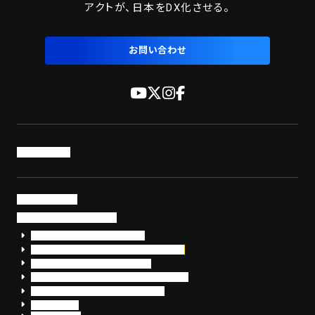
アクトが、日本をDX化させる。
お問い合わせ
トップページ
サービス・製品
サイバーセキュリティ
EDR+SOCサービス「セキュリモ」
EDR+SOC+サイバー保険「データお守り隊」
セキュリティ研修・コンサルティング
フォレンジック調査（インシデントレスポンス）
脆弱性診断・サイバーセキュリティ調査
おまかせEDR