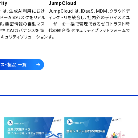
ity
JumpCloud
rity は、生成AI利用におけ
JumpCloud は、IDaaS、MDM、クラウドデ
ドーAIのリスクをリアル
ィレクトリを統合し、社内外のデバイスとユ
御。機密情報の自動マス
ーザーを一括で管理できるゼロトラスト時
産性とAIガバナンスを両
代の統合型セキュリティプラットフォームで
セキュリティソリューション
す。
ス・製品 一覧