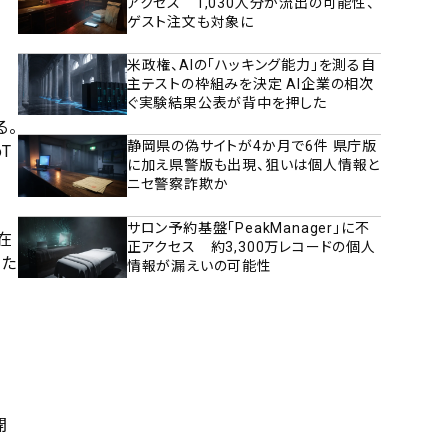
アクセス 1,030人分が流出の可能性、
ゲスト注文も対象に
米政権、AIの「ハッキング能力」を測る自
主テストの枠組みを決定 AI企業の相次
ぐ実験結果公表が背中を押した
る。
静岡県の偽サイトが4か月で6件 県庁版
T
に加え県警版も出現、狙いは個人情報と
ニセ警察詐欺か
サロン予約基盤「PeakManager」に不
在
正アクセス 約3,300万レコードの個人
した
情報が漏えいの可能性
開