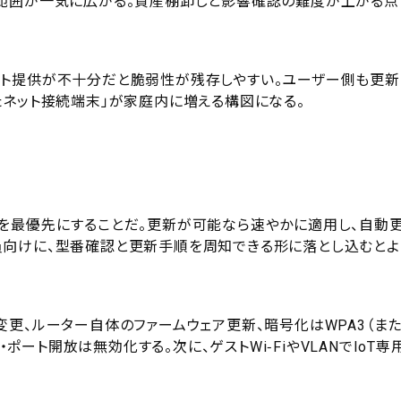
響範囲が一気に広がる。資産棚卸しと影響確認の難度が上がる点
ート提供が不十分だと脆弱性が残存しやすい。ユーザー側も更新
たネット接続端末」が家庭内に増える構図になる。
を最優先にすることだ。更新が可能なら速やかに適用し、自動
員向けに、型番確認と更新手順を周知できる形に落とし込むとよ
更、ルーター自体のファームウェア更新、暗号化はWPA3（ま
・ポート開放は無効化する。次に、ゲストWi‑FiやVLANでIoT専