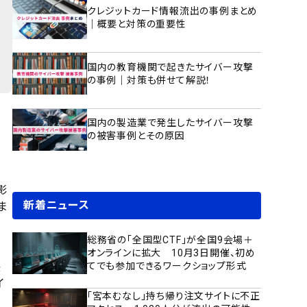
クレジットカード情報流出の事例まとめ
｜概要と対策の重要性
国内の教育機関で起きたサイバー攻撃
の事例｜対策も併せて解説！
国内の製造業で発生したサイバー攻撃
の被害事例とその原因
影
新着ニュース
ま
総務省の「全国型CTF」が全国9会場＋
オンラインに拡大 10月3日開催、初め
長
てでも参加できるワークショップ形式
イ
「宮本むなし」持ち帰り注文サイトに不正