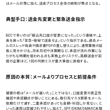
はメール対策に加え、送金プロセス全体の統制が焦点となる。
典型手口：送金先変更と緊急送金指示
BECで多いのは「振込先口座が変更になった」という連絡や、上
長を装った「至急・極秘で送金せよ」という指示である。過去メー
ルのスレッド偽装や請求書PDFの差し替えにより、通常業務の延
長に見せかける。月末月初や決算期など、承認が流れ作業にな
りがちな時期を狙われる点も実務上のリスクだ。高額送金が前
提の企業ほど、1回の判断ミスが重大事故に直結する。
原因の本質：メールよりプロセスと前提条件
被害の根は「メールが届いた」ことではなく、口座変更の真正性
確認や承認観点が弱いことにある。取引先マスタ更新をメール
依頼だけで通す、二重承認があっても金額・科目しか見ない、と
いった運用は突破されやすい。加えて、SPF/DKIM/DMARC未整