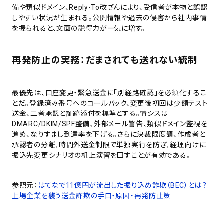
備や類似ドメイン、Reply-To改ざんにより、受信者が本物と誤認
しやすい状況が生まれる。公開情報や過去の侵害から社内事情
を握られると、文面の説得力が一気に増す。
再発防止の実務：だまされても送れない統制
最優先は、口座変更・緊急送金に「別経路確認」を必須化するこ
とだ。登録済み番号へのコールバック、変更後初回は少額テスト
送金、二者承認と証跡添付を標準とする。情シスは
DMARC/DKIM/SPF整備、外部メール警告、類似ドメイン監視を
進め、なりすまし到達率を下げる。さらに決裁限度額、作成者と
承認者の分離、時間外送金制限で単独実行を防ぎ、経理向けに
振込先変更シナリオの机上演習を回すことが有効である。
参照元：
はてなで11億円が流出した振り込め詐欺（BEC）とは？
上場企業を襲う送金詐欺の手口・原因・再発防止策