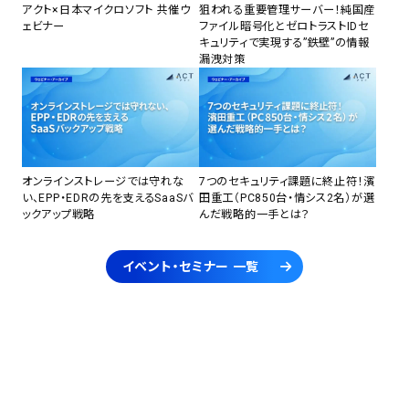
アクト×日本マイクロソフト 共催ウ
狙われる重要管理サーバー！純国産
ェビナー
ファイル暗号化とゼロトラストIDセ
キュリティで実現する”鉄壁”の情報
漏洩対策
オンラインストレージでは守れな
7つのセキュリティ課題に終止符！濱
い、EPP・EDRの先を支えるSaaSバ
田重工（PC850台・情シス2名）が選
ックアップ戦略
んだ戦略的一手とは？
イベント・セミナー 一覧