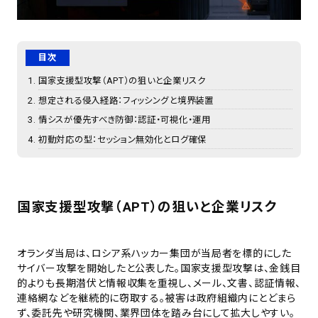
目次
国家支援型攻撃（APT）の狙いと企業リスク
想定される侵入経路：フィッシングと境界装置
情シスが優先すべき防御：認証・可視化・運用
初動対応の型：セッション無効化とログ確保
国家支援型攻撃（APT）の狙いと企業リスク
オランダ当局は、ロシア系ハッカー集団が当局者を標的にした
サイバー攻撃を開始したと公表した。国家支援型攻撃は、金銭目
的よりも長期潜伏と情報収集を重視し、メール、文書、認証情報、
連絡網などを継続的に窃取する。被害は政府組織内にとどまら
ず、委託先や研究機関、業界団体を踏み台にして拡大しやすい。