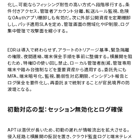
化し、可能ならフィッシング耐性の高い方式へ段階移行する。条
件付きアクセス、管理者アカウント分離、転送ルール監視、危険
なOAuthアプリ棚卸しも有効だ。次に外部公開資産を定期棚卸
しし、パッチ適用SLAを定め、管理画面の閉域化やIP制限、ログ
集中管理で攻撃面を縮小する。
EDRは導入で終わらせず、アラートのトリアージ基準、緊急隔離
の権限、夜間連絡、端末保全手順を事前に整備する。横展開を阻
むため、特権IDの使い回し禁止、ローカル管理者削減、管理専用
端末や踏み台強制などを重要資産から適用する。委託先にも
MFA、端末暗号化、監視、脆弱性対応期限、インシデント報告と
ログ保全を要件化し、再委託まで統制することが官民境界の防
波堤となる。
初動対応の型：セッション無効化とログ確保
APTは潜伏が長いため、初動の遅れが情報流出を拡大させる。
侵入経路と横展開の仮説を置き、クラウド監査ログと端末テレメ