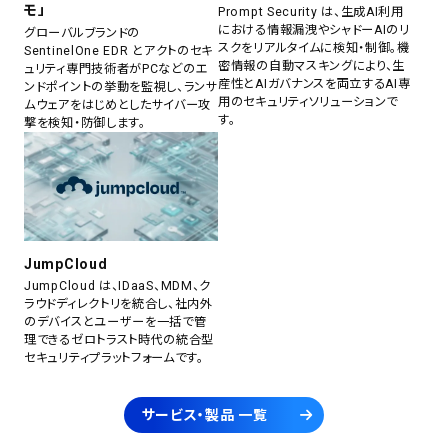
モ」
Prompt Security は、生成AI利用
における情報漏洩やシャドーAIのリ
グローバルブランドの
スクをリアルタイムに検知・制御。機
SentinelOne EDR とアクトのセキ
密情報の自動マスキングにより、生
ュリティ専門技術者がPCなどのエ
産性とAIガバナンスを両立するAI専
ンドポイントの挙動を監視し、ランサ
用のセキュリティソリューションで
ムウェアをはじめとしたサイバー攻
す。
撃を検知・防御します。
JumpCloud
JumpCloud は、IDaaS、MDM、ク
ラウドディレクトリを統合し、社内外
のデバイスとユーザーを一括で管
理できるゼロトラスト時代の統合型
セキュリティプラットフォームです。
サービス・製品 一覧