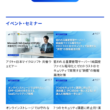
イベント・セミナー
アクト×日本マイクロソフト 共催ウ
狙われる重要管理サーバー！純国産
ェビナー
ファイル暗号化とゼロトラストIDセ
キュリティで実現する”鉄壁”の情報
漏洩対策
オンラインストレージでは守れな
7つのセキュリティ課題に終止符！濱