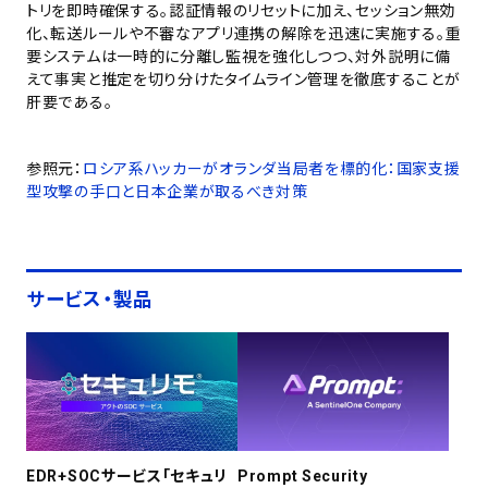
トリを即時確保する。認証情報のリセットに加え、セッション無効
化、転送ルールや不審なアプリ連携の解除を迅速に実施する。重
要システムは一時的に分離し監視を強化しつつ、対外説明に備
えて事実と推定を切り分けたタイムライン管理を徹底することが
肝要である。
参照元：
ロシア系ハッカーがオランダ当局者を標的化：国家支援
型攻撃の手口と日本企業が取るべき対策
サービス・製品
EDR+SOCサービス「セキュリ
Prompt Security