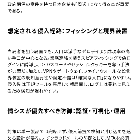
政府関係の案件を持つ日本企業も「周辺」になり得る点が重要
である。
想定される侵入経路：フィッシングと境界装置
当局者を狙う局面でも、入口は派手なゼロデイより成功率の高
い手口が中心となる。業務連絡を装うスピアフィッシングで偽ロ
グインに誘導し、ID・パスワードやセッションクッキーを奪う手法
が典型だ。加えて、VPNやゲートウェイ、ファイアウォールなど境
界装置の既知脆弱性や設定不備は「確実な入口」になりやすい。
侵入後は正規ツールを悪用して横展開し、ログ上は業務に見え
るため検知が遅れやすい。
情シスが優先すべき防御：認証・可視化・運用
対策は単一製品では完結せず、侵入前提で検知と封じ込めを速
める設計が要る。まずクラウドメールの防御として、MFAを必須