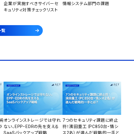
企業が実施すべきサイバーセ
情報システム部門の課題
キュリティ対策チェックリスト
一覧
純
オンラインストレージでは守れ
7つのセキュリティ課題に終止
ラ
ない、EPP・EDRの先を支える
符！濱田重工（PC850台・情シ
SaaSバックアップ戦略
ス2名）が選んだ戦略的一手と