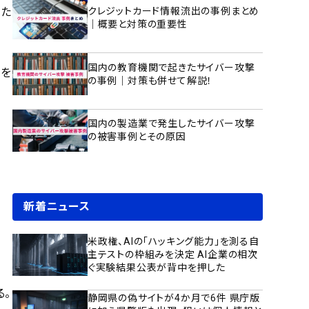
した
クレジットカード情報流出の事例まとめ
｜概要と対策の重要性
国内の教育機関で起きたサイバー攻撃
とを
の事例｜対策も併せて解説！
国内の製造業で発生したサイバー攻撃
の被害事例とその原因
新着ニュース
米政権、AIの「ハッキング能力」を測る自
主テストの枠組みを決定 AI企業の相次
ぐ実験結果公表が背中を押した
る。
静岡県の偽サイトが4か月で6件 県庁版