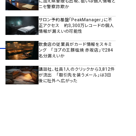
に加え県警版も出現、狙いは個人情報と
ニセ警察詐欺か
サロン予約基盤「PeakManager」に不
正アクセス 約3,300万レコードの個人
情報が漏えいの可能性
飲食店の従業員がカード情報をスキミ
ング 「ヨプの王豚塩焼 赤坂店」で284
名分漏えいか
講談社、社員1人のクリックから3,812件
が流出 「取引先を装うメール」は3日
後に社外へ広がった