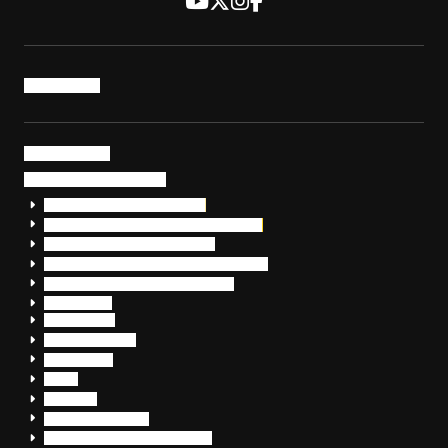
トップページ
サービス・製品
サイバーセキュリティ
EDR+SOCサービス「セキュリモ」
EDR+SOC+サイバー保険「データお守り隊」
セキュリティ研修・コンサルティング
フォレンジック調査（インシデントレスポンス）
脆弱性診断・サイバーセキュリティ調査
おまかせEDR
SentinelOne
Prompt Security
JumpCloud
Overe
Silverfort
Check Point SASE
OpenText™ CloudAlly Backup