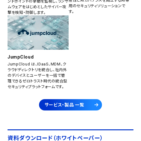
産性とAIガバナンスを両立するAI専
ンドポイントの挙動を監視し、ランサ
用のセキュリティソリューションで
ムウェアをはじめとしたサイバー攻
す。
撃を検知・防御します。
JumpCloud
JumpCloud は、IDaaS、MDM、ク
ラウドディレクトリを統合し、社内外
のデバイスとユーザーを一括で管
理できるゼロトラスト時代の統合型
セキュリティプラットフォームです。
サービス・製品 一覧
資料ダウンロード（ホワイトペーパー）