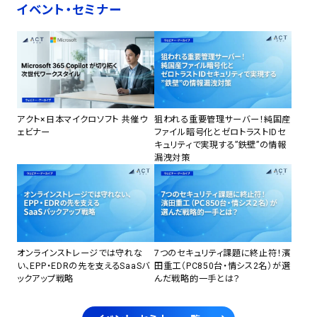
イベント・セミナー
アクト×日本マイクロソフト 共催ウ
狙われる重要管理サーバー！純国産
ェビナー
ファイル暗号化とゼロトラストIDセ
キュリティで実現する”鉄壁”の情報
漏洩対策
オンラインストレージでは守れな
7つのセキュリティ課題に終止符！濱
い、EPP・EDRの先を支えるSaaSバ
田重工（PC850台・情シス2名）が選
ックアップ戦略
んだ戦略的一手とは？