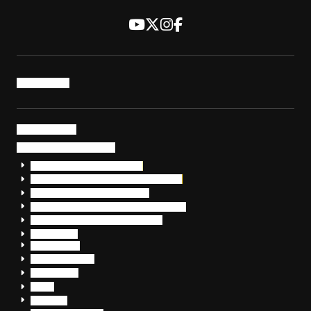
トップページ
サービス・製品
サイバーセキュリティ
EDR+SOCサービス「セキュリモ」
EDR+SOC+サイバー保険「データお守り隊」
セキュリティ研修・コンサルティング
フォレンジック調査（インシデントレスポンス）
脆弱性診断・サイバーセキュリティ調査
おまかせEDR
SentinelOne
Prompt Security
JumpCloud
Overe
Silverfort