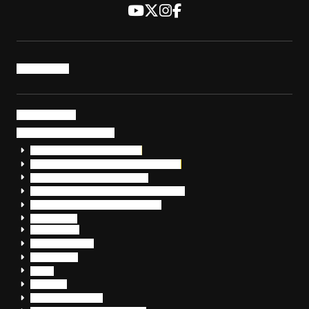
トップページ
サービス・製品
サイバーセキュリティ
EDR+SOCサービス「セキュリモ」
EDR+SOC+サイバー保険「データお守り隊」
セキュリティ研修・コンサルティング
フォレンジック調査（インシデントレスポンス）
脆弱性診断・サイバーセキュリティ調査
おまかせEDR
SentinelOne
Prompt Security
JumpCloud
Overe
Silverfort
Check Point SASE