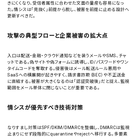
きにくくなり、受信者属性に合わせた文面の量産も容易になっ
た。情シスは「見抜く」前提から脱し、被害を前提に止める設計へ
更新すべきだ。
攻撃の典型フローと企業被害の拡大点
入口は配送・金融・クラウド通知などを装うメールやSMS、チャ
ットである。偽サイトや偽フォームに誘導し、ID/パスワードやワン
タイムコードを奪取する。侵害後はメール転送ルール悪用や
SaaSへの横展開が起きやすく、請求書詐欺（BEC）や不正送金
に直結する。被害が大きくなるのは「認証突破後」だと捉え、監視
範囲をメール単体に閉じないことが重要である。
情シスが優先すべき技術対策
なりすまし対策はSPF/DKIM/DMARCを整備し、DMARCは監視
止まりにせず段階的にquarantineやrejectへ移行する。多要素