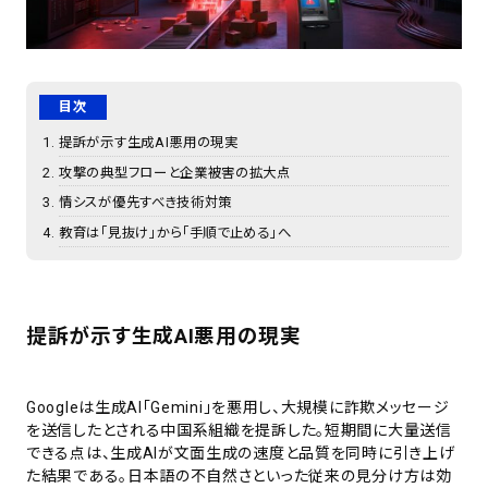
目次
提訴が示す生成AI悪用の現実
攻撃の典型フローと企業被害の拡大点
情シスが優先すべき技術対策
教育は「見抜け」から「手順で止める」へ
提訴が示す生成AI悪用の現実
Googleは生成AI「Gemini」を悪用し、大規模に詐欺メッセージ
を送信したとされる中国系組織を提訴した。短期間に大量送信
できる点は、生成AIが文面生成の速度と品質を同時に引き上げ
た結果である。日本語の不自然さといった従来の見分け方は効