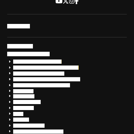
トップページ
サービス・製品
サイバーセキュリティ
EDR+SOCサービス「セキュリモ」
EDR+SOC+サイバー保険「データお守り隊」
セキュリティ研修・コンサルティング
フォレンジック調査（インシデントレスポンス）
脆弱性診断・サイバーセキュリティ調査
おまかせEDR
SentinelOne
Prompt Security
JumpCloud
Overe
Silverfort
Check Point SASE
OpenText™ CloudAlly Backup