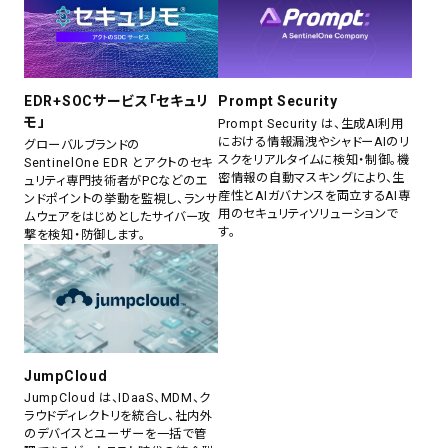
EDR+SOCサービス「セキュリ
Prompt Security
モ」
Prompt Security は、生成AI利用
における情報漏洩やシャドーAIのリ
グローバルブランドの
スクをリアルタイムに検知・制御。機
SentinelOne EDR とアクトのセキ
密情報の自動マスキングにより、生
ュリティ専門技術者がPCなどのエ
産性とAIガバナンスを両立するAI専
ンドポイントの挙動を監視し、ランサ
用のセキュリティソリューションで
ムウェアをはじめとしたサイバー攻
す。
撃を検知・防御します。
JumpCloud
JumpCloud は、IDaaS、MDM、ク
ラウドディレクトリを統合し、社内外
のデバイスとユーザーを一括で管