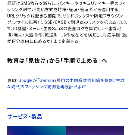
認証はSMS依存を減らし、パスキーやセキュリティキー等のフィ
ッシング耐性が高い方式を特権・経理・管理系から適用する。
URLクリックは起きる前提で、サンドボックスや隔離ブラウジン
グ、ファイル無害化、SSE/CASBで到達点のリスクを抑える。加え
て、ID基盤・メール・主要SaaSの監査ログを集約し、不審な地
域/端末/大量操作、転送ルール作成などを検知し、対応手順（誰
が何分以内に止めるか）まで定義する。
教育は「見抜け」から「手順で止める」へ
参照:
Googleが「Gemini」悪用の中国系詐欺組織を提訴：生成
AI時代のフィッシング防御を再設計せよ
サービス・製品