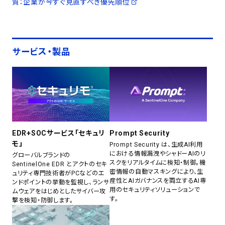
質：企業が今すぐ見直すべき優先順位
サービス・製品
EDR+SOCサービス「セキュリ
Prompt Security
モ」
Prompt Security は、生成AI利用
における情報漏洩やシャドーAIのリ
グローバルブランドの
スクをリアルタイムに検知・制御。機
SentinelOne EDR とアクトのセキ
密情報の自動マスキングにより、生
ュリティ専門技術者がPCなどのエ
産性とAIガバナンスを両立するAI専
ンドポイントの挙動を監視し、ランサ
用のセキュリティソリューションで
ムウェアをはじめとしたサイバー攻
す。
撃を検知・防御します。