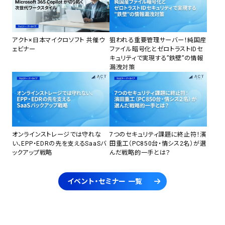
アクト×日本マイクロソフト 共催ウ
狙われる重要管理サーバー！純国産
ェビナー
ファイル暗号化とゼロトラストIDセ
キュリティで実現する”鉄壁”の情報
漏洩対策
オンラインストレージでは守れな
7つのセキュリティ課題に終止符！濱
い、EPP・EDRの先を支えるSaaSバ
田重工（PC850台・情シス2名）が選
ックアップ戦略
んだ戦略的一手とは？
イベント・セミナー 一覧