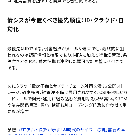
は、運用品質を担保する観点でも合理的である。
情シスが今置くべき優先順位：ID・クラウド・自
動化
最優先はIDである。侵害起点がメールや端末でも、最終的に狙
われるのは認証情報と権限であり、MFAに加えて特権ID管理、条
件付きアクセス、端末準拠と連動した認可設計を整えるべきで
ある。
次にクラウド設定不備とサプライチェーン対策を潰す。公開スト
レージ、過剰権限、鍵管理不備は悪用されやすく、CSPMやIaCガ
ードレールで開発・運用に組み込むと費用対効果が高い。SBOM
や依存関係管理、署名・検証もAIコーディング普及に合わせて重
要度が増す。
参照:
パロアルト決算が示す「AI時代のサイバー防御」需要の本