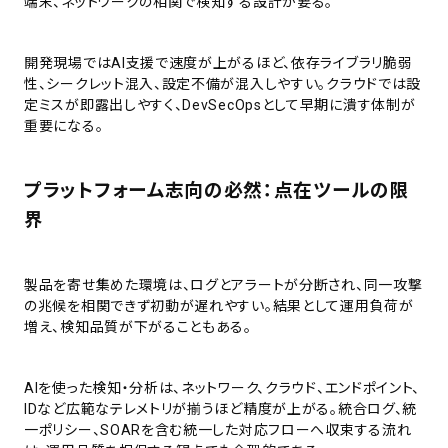
端末、ネットワークの相関で検知する設計が要る。
開発現場ではAI支援で速度が上がるほど、依存ライブラリ脆弱
性、シークレット混入、設定不備が混入しやすい。クラウドでは設
定ミスが即露出しやすく、DevSecOpsとして早期に潰す体制が
重要になる。
プラットフォーム志向の必然：点在ツールの限
界
製品を寄せ集めた環境は、ログとアラートが分断され、同一攻撃
の兆候を相関できず初動が遅れやすい。結果として運用負荷が
増え、検知品質が下がることもある。
AIを使った検知・分析は、ネットワーク、クラウド、エンドポイント、
IDなど広範なテレメトリが揃うほど精度が上がる。統合ログ、統
一ポリシー、SOARを含む統一した対応フローへ収束する流れ