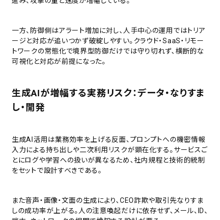
進み、攻撃の量と速度が増幅している。
一方、防御側はアラート増加に対し、人手中心の運用ではトリア
ージと対応が追いつかず破綻しやすい。クラウド・SaaS・リモー
トワークの常態化で境界型防御だけでは守り切れず、横断的な
可視化と対応が前提になった。
生成AIが増幅する実務リスク：データ・なりすま
し・開発
生成AI活用は業務効率を上げる反面、プロンプトへの機密情報
入力による持ち出しや二次利用リスクが顕在化する。サービスご
とにログや学習への扱いが異なるため、社内規程と技術的統制
をセットで設計すべきである。
また音声・画像・文面の生成により、CEO詐欺や取引先なりすま
しの成功率が上がる。人の注意喚起だけに依存せず、メール、ID、