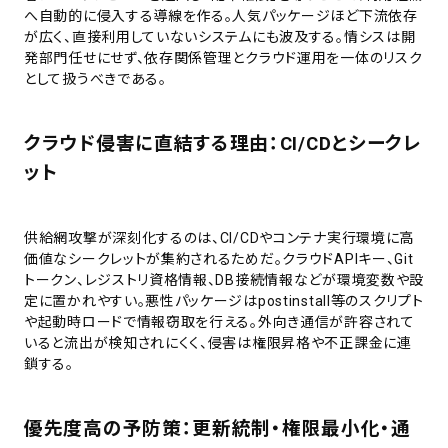
へ自動的に侵入する導線を作る。人気パッケージほど下流依存
が広く、直接利用していないシステムにも波及する。情シスは開
発部門任せにせず、依存関係管理とクラウド運用を一体のリスク
として扱うべきである。
クラウド侵害に直結する理由：CI/CDとシークレ
ット
供給網攻撃が深刻化するのは、CI/CDやコンテナ実行環境に高
価値なシークレットが集約されるためだ。クラウドAPIキー、Git
トークン、レジストリ資格情報、DB接続情報などが環境変数や設
定に置かれやすい。悪性パッケージはpostinstall等のスクリプト
や起動時ロードで情報窃取を行える。外向き通信が許容されて
いると流出が検知されにくく、侵害は権限昇格や不正課金に連
鎖する。
優先度高の予防策：更新統制・権限最小化・通