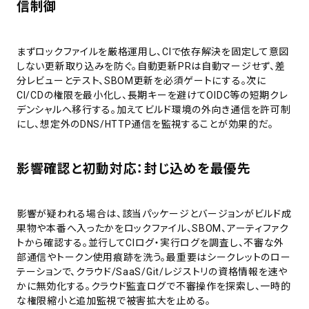
信制御
まずロックファイルを厳格運用し、CIで依存解決を固定して意図
しない更新取り込みを防ぐ。自動更新PRは自動マージせず、差
分レビューとテスト、SBOM更新を必須ゲートにする。次に
CI/CDの権限を最小化し、長期キーを避けてOIDC等の短期クレ
デンシャルへ移行する。加えてビルド環境の外向き通信を許可制
にし、想定外のDNS/HTTP通信を監視することが効果的だ。
影響確認と初動対応：封じ込めを最優先
影響が疑われる場合は、該当パッケージとバージョンがビルド成
果物や本番へ入ったかをロックファイル、SBOM、アーティファク
トから確認する。並行してCIログ・実行ログを調査し、不審な外
部通信やトークン使用痕跡を洗う。最重要はシークレットのロー
テーションで、クラウド/SaaS/Git/レジストリの資格情報を速や
かに無効化する。クラウド監査ログで不審操作を探索し、一時的
な権限縮小と追加監視で被害拡大を止める。