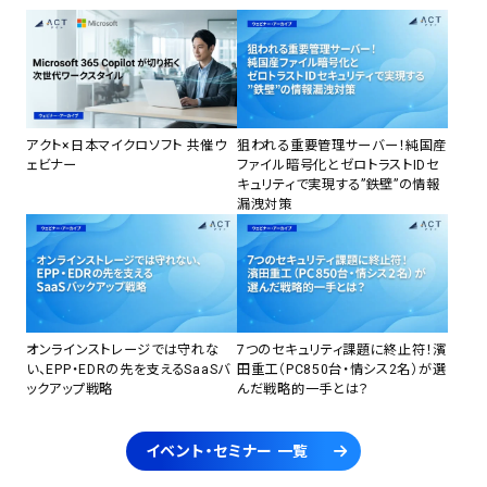
アクト×日本マイクロソフト 共催ウ
狙われる重要管理サーバー！純国産
ェビナー
ファイル暗号化とゼロトラストIDセ
キュリティで実現する”鉄壁”の情報
漏洩対策
オンラインストレージでは守れな
7つのセキュリティ課題に終止符！濱
い、EPP・EDRの先を支えるSaaSバ
田重工（PC850台・情シス2名）が選
ックアップ戦略
んだ戦略的一手とは？
イベント・セミナー 一覧