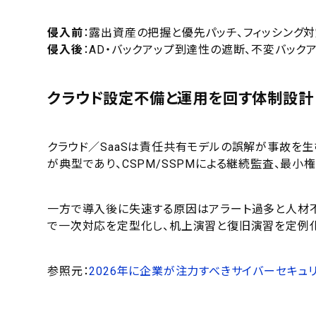
侵入前
：露出資産の把握と優先パッチ、フィッシング対
侵入後
：AD・バックアップ到達性の遮断、不変バック
クラウド設定不備と運用を回す体制設計
クラウド／SaaSは責任共有モデルの誤解が事故を生
が典型であり、CSPM/SSPMによる継続監査、最小
一方で導入後に失速する原因はアラート過多と人材不足
で一次対応を定型化し、机上演習と復旧演習を定例化
参照元：
2026年に企業が注力すべきサイバーセキュ