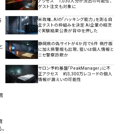
アクセス 1,030人分が流出の可能性、
ゲスト注文も対象に
米政権、AIの「ハッキング能力」を測る自
基
主テストの枠組みを決定 AI企業の相次
ぐ実験結果公表が背中を押した
静岡県の偽サイトが4か月で6件 県庁版
と
に加え県警版も出現、狙いは個人情報と
ニセ警察詐欺か
サロン予約基盤「PeakManager」に不
正アクセス 約3,300万レコードの個人
情報が漏えいの可能性
管
資
る。