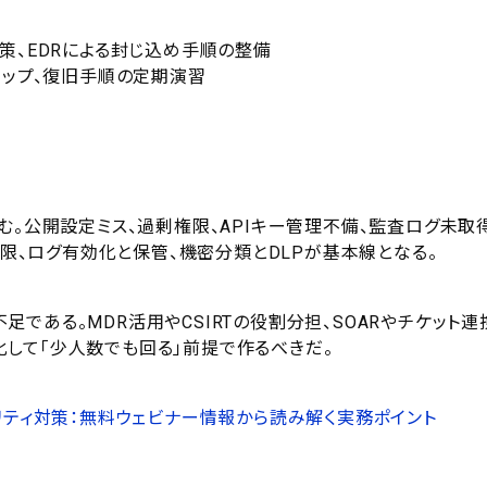
策、EDRによる封じ込め手順の整備
アップ、復旧手順の定期演習
む。公開設定ミス、過剰権限、APIキー管理不備、監査ログ未取
権限、ログ有効化と保管、機密分類とDLPが基本線となる。
である。MDR活用やCSIRTの役割分担、SOARやチケット連
して「少人数でも回る」前提で作るべきだ。
リティ対策：無料ウェビナー情報から読み解く実務ポイント