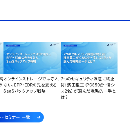
純
オンラインストレージでは守れ
7つのセキュリティ課題に終止
ラ
ない、EPP・EDRの先を支える
符！濱田重工（PC850台・情シ
SaaSバックアップ戦略
ス2名）が選んだ戦略的一手と
は？
ト・セミナー 一覧