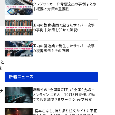
クレジットカード情報流出の事例まとめ
｜概要と対策の重要性
国内の教育機関で起きたサイバー攻撃
の事例｜対策も併せて解説！
国内の製造業で発生したサイバー攻撃
の被害事例とその原因
果と
継
新着ニュース
総務省の「全国型CTF」が全国9会場＋
ナ
オンラインに拡大 10月3日開催、初め
てでも参加できるワークショップ形式
「宮本むなし」持ち帰り注文サイトに不正