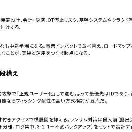
密設計、会計・決済、OT停止リスク、基幹システムやクラウド
付けする。
どれも中途半端になる。事業インパクトで並べ替え、ロードマップ
込むことが、実装と運用をつなぐ起点になる。
二段構え
労攻撃で「正規ユーザー化」して進む。よって最優先はIDであり、
、可能ならフィッシング耐性の高い方式検討が要点だ。
と条件付きアクセスで横展開を抑える。ランサム対策は侵入前（露出
ト分離、ログ集中、3-2-1＋不変バックアップ）をセットで設計す