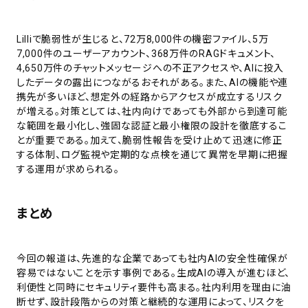
Lilliで脆弱性が生じると、72万8,000件の機密ファイル、5万
7,000件のユーザーアカウント、368万件のRAGドキュメント、
4,650万件のチャットメッセージへの不正アクセスや、AIに投入
したデータの露出につながるおそれがある。また、AIの機能や連
携先が多いほど、想定外の経路からアクセスが成立するリスク
が増える。対策としては、社内向けであっても外部から到達可能
な範囲を最小化し、強固な認証と最小権限の設計を徹底するこ
とが重要である。加えて、脆弱性報告を受け止めて迅速に修正
する体制、ログ監視や定期的な点検を通じて異常を早期に把握
する運用が求められる。
まとめ
今回の報道は、先進的な企業であっても社内AIの安全性確保が
容易ではないことを示す事例である。生成AIの導入が進むほど、
利便性と同時にセキュリティ要件も高まる。社内利用を理由に油
断せず、設計段階からの対策と継続的な運用によって、リスクを