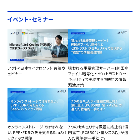
イベント・セミナー
アクト×日本マイクロソフト 共催ウ
狙われる重要管理サーバー！純国産
ェビナー
ファイル暗号化とゼロトラストIDセ
キュリティで実現する”鉄壁”の情報
漏洩対策
オンラインストレージでは守れな
7つのセキュリティ課題に終止符！濱
い、EPP・EDRの先を支えるSaaSバ
田重工（PC850台・情シス2名）が選
ックアップ戦略
んだ戦略的一手とは？