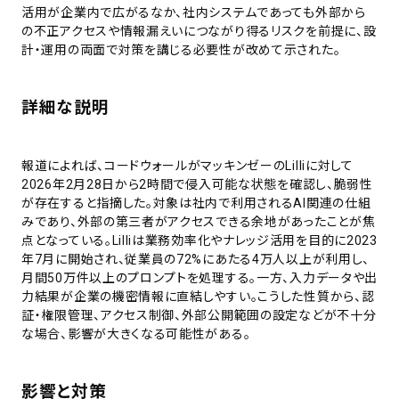
活用が企業内で広がるなか、社内システムであっても外部から
の不正アクセスや情報漏えいにつながり得るリスクを前提に、設
計・運用の両面で対策を講じる必要性が改めて示された。
詳細な説明
報道によれば、コードウォールがマッキンゼーのLilliに対して
2026年2月28日から2時間で侵入可能な状態を確認し、脆弱性
が存在すると指摘した。対象は社内で利用されるAI関連の仕組
みであり、外部の第三者がアクセスできる余地があったことが焦
点となっている。Lilliは業務効率化やナレッジ活用を目的に2023
年7月に開始され、従業員の72%にあたる4万人以上が利用し、
月間50万件以上のプロンプトを処理する。一方、入力データや出
力結果が企業の機密情報に直結しやすい。こうした性質から、認
証・権限管理、アクセス制御、外部公開範囲の設定などが不十分
な場合、影響が大きくなる可能性がある。
影響と対策