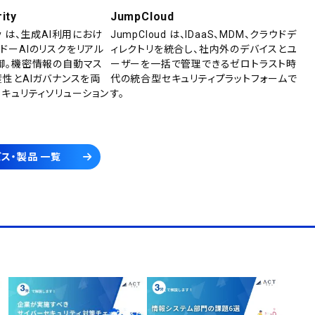
ity
JumpCloud
rity は、生成AI利用におけ
JumpCloud は、IDaaS、MDM、クラウドデ
ドーAIのリスクをリアル
ィレクトリを統合し、社内外のデバイスとユ
御。機密情報の自動マス
ーザーを一括で管理できるゼロトラスト時
産性とAIガバナンスを両
代の統合型セキュリティプラットフォームで
セキュリティソリューション
す。
ス・製品 一覧