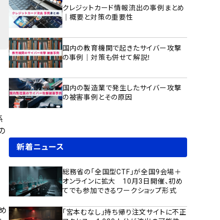
クレジットカード情報流出の事例まとめ
｜概要と対策の重要性
国内の教育機関で起きたサイバー攻撃
の事例｜対策も併せて解説！
国内の製造業で発生したサイバー攻撃
の被害事例とその原因
係
の
新着ニュース
総務省の「全国型CTF」が全国9会場＋
オンラインに拡大 10月3日開催、初め
てでも参加できるワークショップ形式
め
「宮本むなし」持ち帰り注文サイトに不正