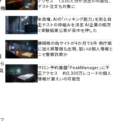
サ
アクセス 1,030人分が流出の可能性、
ゲスト注文も対象に
育機
米政権、AIの「ハッキング能力」を測る自
主テストの枠組みを決定 AI企業の相次
ぐ実験結果公表が背中を押した
静岡県の偽サイトが4か月で6件 県庁版
に加え県警版も出現、狙いは個人情報と
ニセ警察詐欺か
域
ら
サロン予約基盤「PeakManager」に不
具
正アクセス 約3,300万レコードの個人
情報が漏えいの可能性
っ
さ