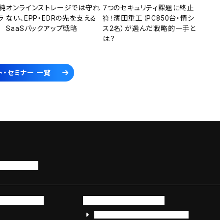
純
オンラインストレージでは守れ
7つのセキュリティ課題に終止
ラ
ない、EPP・EDRの先を支える
符！濱田重工（PC850台・情シ
SaaSバックアップ戦略
ス2名）が選んだ戦略的一手と
は？
ト・セミナー 一覧
トップページ
サービス・製品
サイバーセキュリティ
EDR+SOCサービス「セキュリモ」