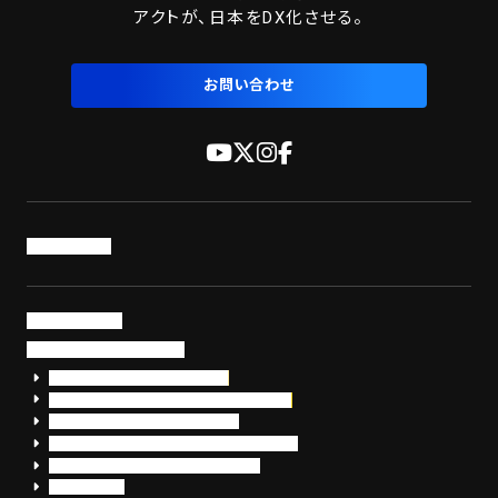
アクトが、日本をDX化させる。
お問い合わせ
トップページ
サービス・製品
サイバーセキュリティ
EDR+SOCサービス「セキュリモ」
EDR+SOC+サイバー保険「データお守り隊」
セキュリティ研修・コンサルティング
フォレンジック調査（インシデントレスポンス）
脆弱性診断・サイバーセキュリティ調査
おまかせEDR