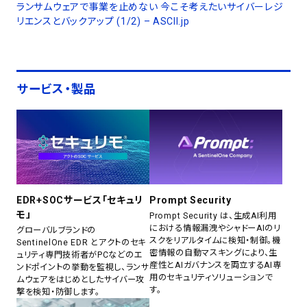
ランサムウェアで事業を止めない 今こそ考えたいサイバーレジ
リエンスとバックアップ (1/2) – ASCII.jp
サービス・製品
EDR+SOCサービス「セキュリ
Prompt Security
モ」
Prompt Security は、生成AI利用
における情報漏洩やシャドーAIのリ
グローバルブランドの
スクをリアルタイムに検知・制御。機
SentinelOne EDR とアクトのセキ
密情報の自動マスキングにより、生
ュリティ専門技術者がPCなどのエ
産性とAIガバナンスを両立するAI専
ンドポイントの挙動を監視し、ランサ
用のセキュリティソリューションで
ムウェアをはじめとしたサイバー攻
す。
撃を検知・防御します。