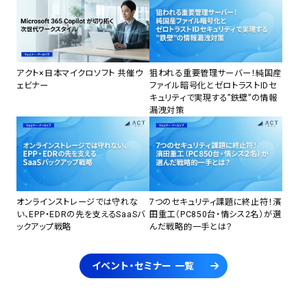
アクト×日本マイクロソフト 共催ウ
狙われる重要管理サーバー！純国産
ェビナー
ファイル暗号化とゼロトラストIDセ
キュリティで実現する”鉄壁”の情報
漏洩対策
オンラインストレージでは守れな
7つのセキュリティ課題に終止符！濱
い、EPP・EDRの先を支えるSaaSバ
田重工（PC850台・情シス2名）が選
ックアップ戦略
んだ戦略的一手とは？
イベント・セミナー 一覧