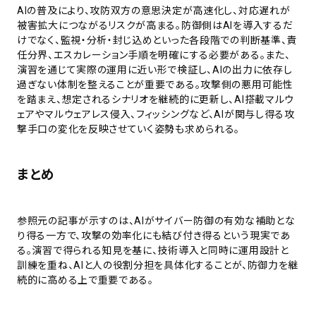
AIの普及により、攻防双方の意思決定が高速化し、対応遅れが
被害拡大につながるリスクが高まる。防御側はAIを導入するだ
けでなく、監視・分析・封じ込めといった各段階での判断基準、責
任分界、エスカレーション手順を明確にする必要がある。また、
演習を通じて実際の運用に近い形で検証し、AIの出力に依存し
過ぎない体制を整えることが重要である。攻撃側の悪用可能性
を踏まえ、想定されるシナリオを継続的に更新し、AI搭載マルウ
ェアやマルウェアレス侵入、フィッシングなど、AIが関与し得る攻
撃手口の変化を反映させていく姿勢も求められる。
まとめ
参照元の記事が示すのは、AIがサイバー防御の有効な補助とな
り得る一方で、攻撃の効率化にも結び付き得るという現実であ
る。演習で得られる知見を基に、技術導入と同時に運用設計と
訓練を重ね、AIと人の役割分担を具体化することが、防御力を継
続的に高める上で重要である。