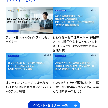
イベント・セミナー
アクト×日本マイクロソフト 共催ウ
狙われる重要管理サーバー！純国産
ェビナー
ファイル暗号化とゼロトラストIDセ
キュリティで実現する”鉄壁”の情報
漏洩対策
オンラインストレージでは守れな
7つのセキュリティ課題に終止符！濱
い、EPP・EDRの先を支えるSaaSバ
田重工（PC850台・情シス2名）が選
ックアップ戦略
んだ戦略的一手とは？
イベント・セミナー 一覧