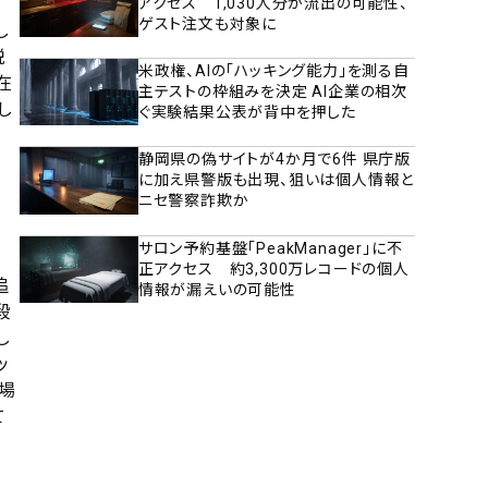
アクセス 1,030人分が流出の可能性、
ゲスト注文も対象に
し
説
米政権、AIの「ハッキング能力」を測る自
在
主テストの枠組みを決定 AI企業の相次
し
ぐ実験結果公表が背中を押した
静岡県の偽サイトが4か月で6件 県庁版
に加え県警版も出現、狙いは個人情報と
ニセ警察詐欺か
サロン予約基盤「PeakManager」に不
正アクセス 約3,300万レコードの個人
追
情報が漏えいの可能性
段
し
ッ
場
て