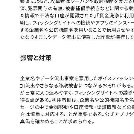
報道によると、攻撃者はクーパンや政府機関をかたる
済、犯罪関与の有無、被害補償手続きなどに関する案
た情報で不法な口座が開設された」「資金洗浄に利用
明し、フィッシングサイトへの接続やアプリのインスト
する企業名や公的機関名を用いることで信用させやす
たなりすましやデータ流出に便乗した詐欺が横行して
影響と対策
企業名やデータ流出事案を悪用したボイスフィッシン
加流出やさらなる詐欺被害につながるおそれがある。
が日常に入り込みやすく、フィッシングサイトへの誘
得る点がある。利用者側は、企業名や公的機関名を名
セージの中で金銭移動や口座情報・認証情報などの提供
合は慎重に対応することが重要である。公式アプリや
真偽を確かめることが求められる。