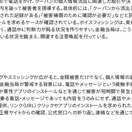
形で電話をかけ、クーパンの個人情報流出に関連した取引や決
内を装って被害者を誘導する。具体的には、「クーパンから流出
された記録がある」「被害補償のために確認が必要だ」などと
ールを求めるケースが確認されている。ボイスフィッシングは、実
く、通話中に判断力が鈍る状況を作りやすい。金融当局は、こう
いる状況を踏まえ、関連する注意喚起を行っている。
グやスミッシングが広がると、金銭被害だけでなく、個人情報の
金融当局が警戒する背景には、電話やメッセージという接触手
導や悪性アプリのインストールなどを通じて被害が短時間で発生
乗る電話・メッセージであっても内容をうのみにせず、通話やメ
、リンク（URL）クリックやアプリのインストールを求められた
正規サイトからの確認、公式窓口への折り返し連絡などを通じ