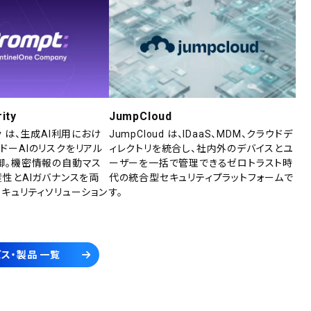
ity
JumpCloud
rity は、生成AI利用におけ
JumpCloud は、IDaaS、MDM、クラウドデ
ドーAIのリスクをリアル
ィレクトリを統合し、社内外のデバイスとユ
御。機密情報の自動マス
ーザーを一括で管理できるゼロトラスト時
産性とAIガバナンスを両
代の統合型セキュリティプラットフォームで
セキュリティソリューション
す。
ス・製品 一覧