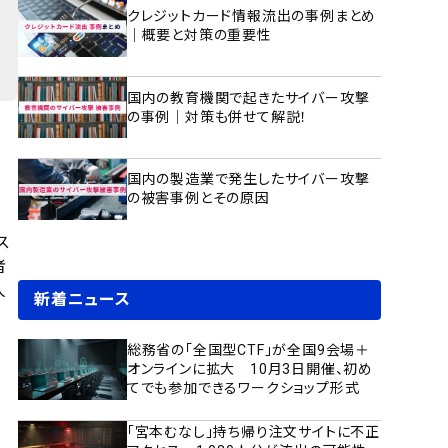
クレジットカード情報流出の事例まとめ
｜概要と対策の重要性
国内の教育機関で起きたサイバー攻撃
の事例｜対策も併せて解説！
国内の製造業で発生したサイバー攻撃
の被害事例とその原因
ス
者
人
新着ニュース
総務省の「全国型CTF」が全国9会場＋
オンラインに拡大 10月3日開催、初め
てでも参加できるワークショップ形式
「宮本むなし」持ち帰り注文サイトに不正