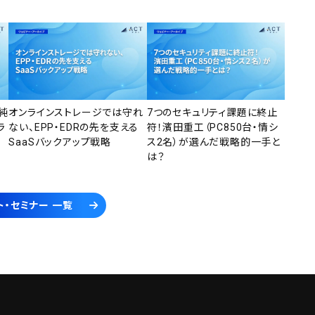
純
オンラインストレージでは守れ
7つのセキュリティ課題に終止
ラ
ない、EPP・EDRの先を支える
符！濱田重工（PC850台・情シ
SaaSバックアップ戦略
ス2名）が選んだ戦略的一手と
は？
ト・セミナー 一覧