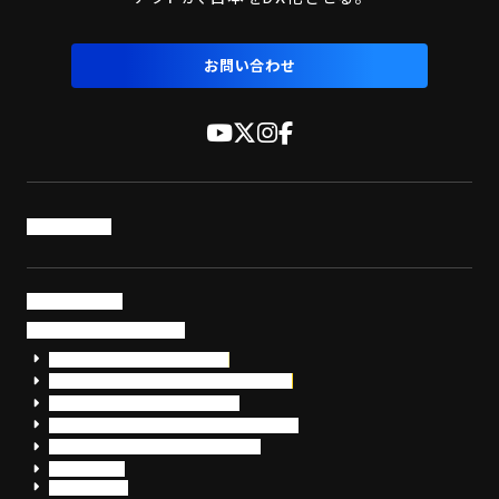
お問い合わせ
トップページ
サービス・製品
サイバーセキュリティ
EDR+SOCサービス「セキュリモ」
EDR+SOC+サイバー保険「データお守り隊」
セキュリティ研修・コンサルティング
フォレンジック調査（インシデントレスポンス）
脆弱性診断・サイバーセキュリティ調査
おまかせEDR
SentinelOne