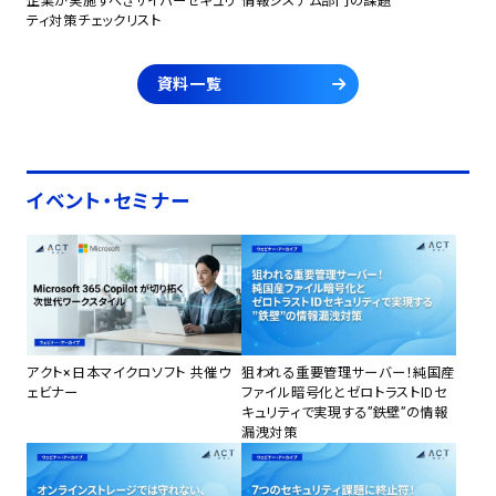
企業が実施すべきサイバーセキュリ
情報システム部門の課題
ティ対策チェックリスト
資料一覧
イベント・セミナー
アクト×日本マイクロソフト 共催ウ
狙われる重要管理サーバー！純国産
ェビナー
ファイル暗号化とゼロトラストIDセ
キュリティで実現する”鉄壁”の情報
漏洩対策