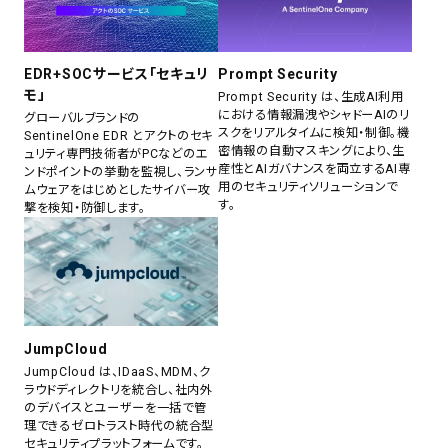
EDR+SOCサービス「セキュリ
Prompt Security
モ」
Prompt Security は、生成AI利用
における情報漏洩やシャドーAIのリ
グローバルブランドの
スクをリアルタイムに検知・制御。機
SentinelOne EDR とアクトのセキ
密情報の自動マスキングにより、生
ュリティ専門技術者がPCなどのエ
産性とAIガバナンスを両立するAI専
ンドポイントの挙動を監視し、ランサ
用のセキュリティソリューションで
ムウェアをはじめとしたサイバー攻
す。
撃を検知・防御します。
JumpCloud
JumpCloud は、IDaaS、MDM、ク
ラウドディレクトリを統合し、社内外
のデバイスとユーザーを一括で管
理できるゼロトラスト時代の統合型
セキュリティプラットフォームです。