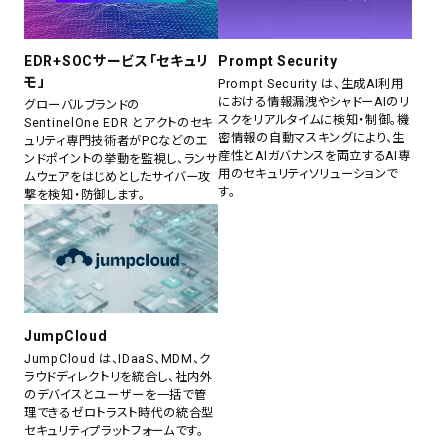
EDR+SOCサービス「セキュリ
Prompt Security
モ」
Prompt Security は、生成AI利用
における情報漏洩やシャドーAIのリ
グローバルブランドの
スクをリアルタイムに検知・制御。機
SentinelOne EDR とアクトのセキ
密情報の自動マスキングにより、生
ュリティ専門技術者がPCなどのエ
産性とAIガバナンスを両立するAI専
ンドポイントの挙動を監視し、ランサ
用のセキュリティソリューションで
ムウェアをはじめとしたサイバー攻
す。
撃を検知・防御します。
JumpCloud
JumpCloud は、IDaaS、MDM、ク
ラウドディレクトリを統合し、社内外
のデバイスとユーザーを一括で管
理できるゼロトラスト時代の統合型
セキュリティプラットフォームです。