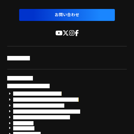
お問い合わせ
トップページ
サービス・製品
サイバーセキュリティ
EDR+SOCサービス「セキュリモ」
EDR+SOC+サイバー保険「データお守り隊」
セキュリティ研修・コンサルティング
フォレンジック調査（インシデントレスポンス）
脆弱性診断・サイバーセキュリティ調査
おまかせEDR
SentinelOne