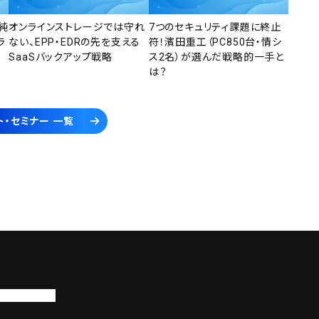
純
オンラインストレージでは守れ
7つのセキュリティ課題に終止
ラ
ない、EPP・EDRの先を支える
符！濱田重工（PC850台・情シ
SaaSバックアップ戦略
ス2名）が選んだ戦略的一手と
は？
ト・セミナー 一覧
トップページ