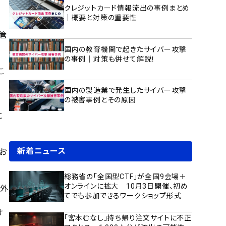
クレジットカード情報流出の事例まとめ
｜概要と対策の重要性
怠管
国内の教育機関で起きたサイバー攻撃
の事例｜対策も併せて解説！
こ
国内の製造業で発生したサイバー攻撃
の被害事例とその原因
に
新着ニュース
お
総務省の「全国型CTF」が全国9会場＋
オンラインに拡大 10月3日開催、初め
、外
てでも参加できるワークショップ形式
け
「宮本むなし」持ち帰り注文サイトに不正