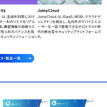
ity
JumpCloud
rity は、生成AI利用におけ
JumpCloud は、IDaaS、MDM、クラウドデ
ドーAIのリスクをリアル
ィレクトリを統合し、社内外のデバイスとユ
御。機密情報の自動マス
ーザーを一括で管理できるゼロトラスト時
産性とAIガバナンスを両
代の統合型セキュリティプラットフォームで
セキュリティソリューション
す。
ス・製品 一覧