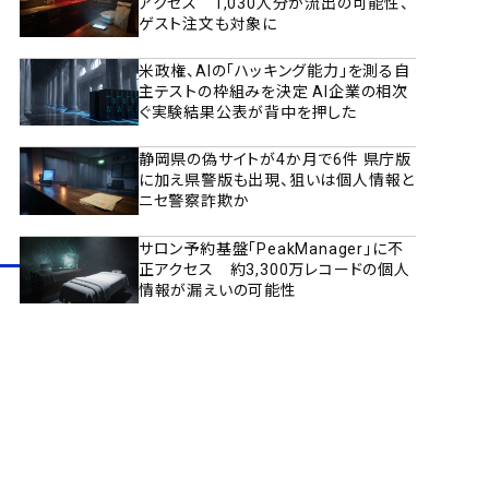
アクセス 1,030人分が流出の可能性、
ゲスト注文も対象に
米政権、AIの「ハッキング能力」を測る自
主テストの枠組みを決定 AI企業の相次
ぐ実験結果公表が背中を押した
静岡県の偽サイトが4か月で6件 県庁版
に加え県警版も出現、狙いは個人情報と
ニセ警察詐欺か
サロン予約基盤「PeakManager」に不
正アクセス 約3,300万レコードの個人
情報が漏えいの可能性