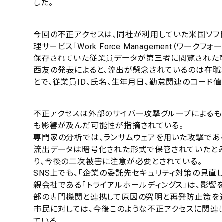
した。
今回の不正アクセスは、同社が利用していた米国ソフトウェ
理サービス「Work Force Management（ワー
保存されていた従業員データが第三者に閲覧された
西友の発表によると、流出が懸念されているのは在職
とで、従業員ID、氏名、生年月日、勤怠関連のコード
不正アクセスは外部のサイバー攻撃グループによるも
も影響が及んだ可能性が指摘されている。
専門家の分析では、ランサムウェアを用いた攻撃であ
流出データは暗号化された形式で保管されていたと
り、今後の二次被害に注意が必要とされている。
SNS上でも、「企業の委託先セキュリティ対策の見直
親会社である「トライアルホールディングス」は、影
部の専門機関と連携して原因の究明と再発防止策を
市民に対しては、今後このような不正アクセスに関連
ている。