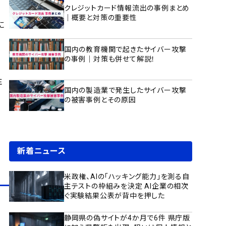
クレジットカード情報流出の事例まとめ
｜概要と対策の重要性
に
国内の教育機関で起きたサイバー攻撃
の事例｜対策も併せて解説！
注
国内の製造業で発生したサイバー攻撃
の被害事例とその原因
新着ニュース
米政権、AIの「ハッキング能力」を測る自
主テストの枠組みを決定 AI企業の相次
ぐ実験結果公表が背中を押した
静岡県の偽サイトが4か月で6件 県庁版