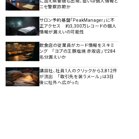
に加え県警版も出現、狙いは個人情報と
ニセ警察詐欺か
サロン予約基盤「PeakManager」に不
正アクセス 約3,300万レコードの個人
情報が漏えいの可能性
飲食店の従業員がカード情報をスキミ
ング 「ヨプの王豚塩焼 赤坂店」で284
名分漏えいか
講談社、社員1人のクリックから3,812件
が流出 「取引先を装うメール」は3日
後に社外へ広がった