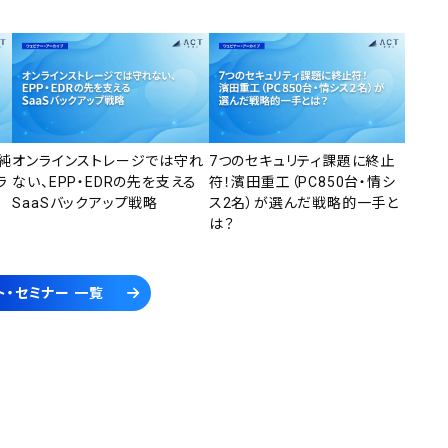
純
オンラインストレージでは守れ
7つのセキュリティ課題に終止
ラ
ない、EPP・EDRの先を支える
符！濱田重工（PC850台・情シ
SaaSバックアップ戦略
ス2名）が選んだ戦略的一手と
は？
ト・セミナー 一覧