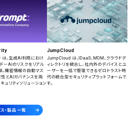
ity
JumpCloud
rity は、生成AI利用におけ
JumpCloud は、IDaaS、MDM、クラウドデ
ドーAIのリスクをリアル
ィレクトリを統合し、社内外のデバイスとユ
御。機密情報の自動マス
ーザーを一括で管理できるゼロトラスト時
産性とAIガバナンスを両
代の統合型セキュリティプラットフォームで
セキュリティソリューション
す。
ス・製品 一覧