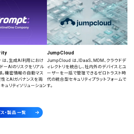
ity
JumpCloud
rity は、生成AI利用におけ
JumpCloud は、IDaaS、MDM、クラウドデ
ドーAIのリスクをリアル
ィレクトリを統合し、社内外のデバイスとユ
御。機密情報の自動マス
ーザーを一括で管理できるゼロトラスト時
産性とAIガバナンスを両
代の統合型セキュリティプラットフォームで
セキュリティソリューション
す。
ス・製品 一覧