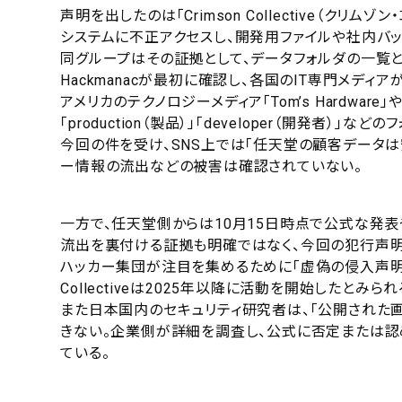
声明を出したのは「Crimson Collective（ク
システムに不正アクセスし、開発用ファイルや社内バッ
同グループはその証拠として、データフォルダの一覧と
Hackmanacが最初に確認し、各国のIT専門メディ
アメリカのテクノロジーメディア「Tom’s Hardware
「production（製品）」「developer（開発者）
今回の件を受け、SNS上では「任天堂の顧客データ
ー情報の流出などの被害は確認されていない。
一方で、任天堂側からは10月15日時点で公式な発
流出を裏付ける証拠も明確ではなく、今回の犯行声明
ハッカー集団が注目を集めるために「虚偽の侵入声明」
Collectiveは2025年以降に活動を開始したと
また日本国内のセキュリティ研究者は、「公開された
きない。企業側が詳細を調査し、公式に否定または認
ている。