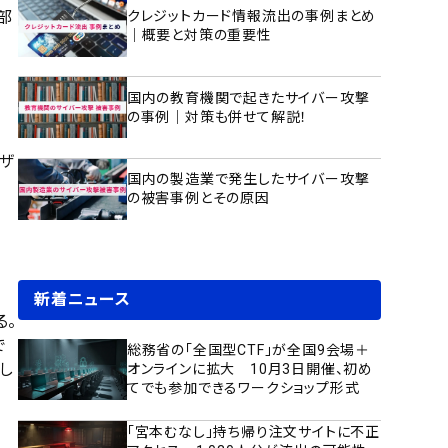
内部
クレジットカード情報流出の事例まとめ
｜概要と対策の重要性
国内の教育機関で起きたサイバー攻撃
の事例｜対策も併せて解説！
ザ
国内の製造業で発生したサイバー攻撃
の被害事例とその原因
新着ニュース
る。
で
総務省の「全国型CTF」が全国9会場＋
し
オンラインに拡大 10月3日開催、初め
てでも参加できるワークショップ形式
「宮本むなし」持ち帰り注文サイトに不正