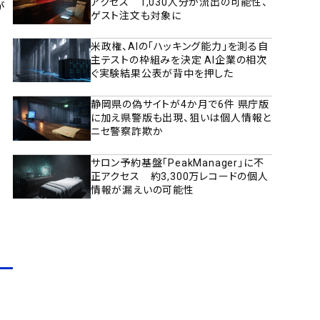
アクセス 1,030人分が流出の可能性、
が
ゲスト注文も対象に
米政権、AIの「ハッキング能力」を測る自
主テストの枠組みを決定 AI企業の相次
ぐ実験結果公表が背中を押した
静岡県の偽サイトが4か月で6件 県庁版
に加え県警版も出現、狙いは個人情報と
ニセ警察詐欺か
サロン予約基盤「PeakManager」に不
正アクセス 約3,300万レコードの個人
情報が漏えいの可能性