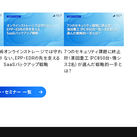
純
オンラインストレージでは守れ
7つのセキュリティ課題に終止
ラ
ない、EPP・EDRの先を支える
符！濱田重工（PC850台・情シ
SaaSバックアップ戦略
ス2名）が選んだ戦略的一手と
は？
ト・セミナー 一覧