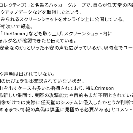
リムゾン・コレクティブ）」と名乗るハッカーグループで、自らが任天堂の
クアップデータなどを取得したという。
みられるスクリーンショットをオンライン上に公開している。
アが相次いで報道。
」や「TheGamer」なども取り上げ、スクリーンショット内に
」などのフォルダ名が確認できたと伝えている。
は安全なのか」といった不安の声も広がっているが、現時点でユー
表や声明は出されていない。
の信ぴょう性は確認されていない状況。
を出すケースも多いと指摘されており、特にCrimson
みられる新しい集団で、実際の攻撃能力や目的もまだ不明とされてい
画像だけでは実際に任天堂のシステムに侵入したかどうか判断
めるまで、情報の真偽は慎重に見極める必要がある」とコメント