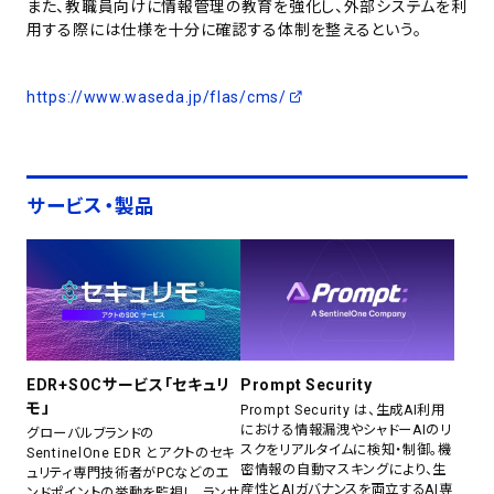
また、教職員向けに情報管理の教育を強化し、外部システムを利
用する際には仕様を十分に確認する体制を整えるという。
https://www.waseda.jp/flas/cms/
サービス・製品
EDR+SOCサービス「セキュリ
Prompt Security
モ」
Prompt Security は、生成AI利用
における情報漏洩やシャドーAIのリ
グローバルブランドの
スクをリアルタイムに検知・制御。機
SentinelOne EDR とアクトのセキ
密情報の自動マスキングにより、生
ュリティ専門技術者がPCなどのエ
産性とAIガバナンスを両立するAI専
ンドポイントの挙動を監視し、ランサ