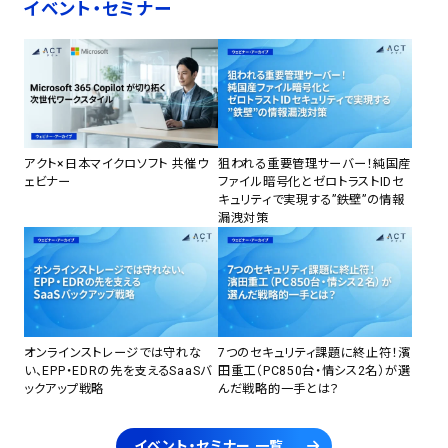
イベント・セミナー
アクト×日本マイクロソフト 共催ウ
狙われる重要管理サーバー！純国産
ェビナー
ファイル暗号化とゼロトラストIDセ
キュリティで実現する”鉄壁”の情報
漏洩対策
オンラインストレージでは守れな
7つのセキュリティ課題に終止符！濱
い、EPP・EDRの先を支えるSaaSバ
田重工（PC850台・情シス2名）が選
ックアップ戦略
んだ戦略的一手とは？
イベント・セミナー 一覧