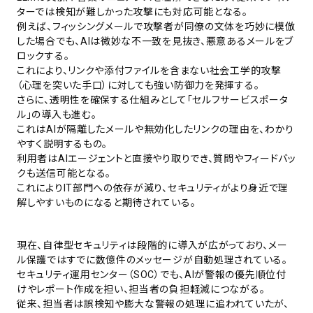
ターでは検知が難しかった攻撃にも対応可能となる。
例えば、フィッシングメールで攻撃者が同僚の文体を巧妙に模倣
した場合でも、AIは微妙な不一致を見抜き、悪意あるメールをブ
ロックする。
これにより、リンクや添付ファイルを含まない社会工学的攻撃
（心理を突いた手口）に対しても強い防御力を発揮する。
さらに、透明性を確保する仕組みとして「セルフサービスポータ
ル」の導入も進む。
これはAIが隔離したメールや無効化したリンクの理由を、わかり
やすく説明するもの。
利用者はAIエージェントと直接やり取りでき、質問やフィードバッ
クも送信可能となる。
これによりIT部門への依存が減り、セキュリティがより身近で理
解しやすいものになると期待されている。
現在、自律型セキュリティは段階的に導入が広がっており、メー
ル保護ではすでに数億件のメッセージが自動処理されている。
セキュリティ運用センター（SOC）でも、AIが警報の優先順位付
けやレポート作成を担い、担当者の負担軽減につながる。
従来、担当者は誤検知や膨大な警報の処理に追われていたが、