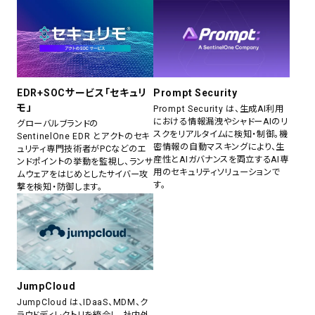
EDR+SOCサービス「セキュリ
Prompt Security
モ」
Prompt Security は、生成AI利用
における情報漏洩やシャドーAIのリ
グローバルブランドの
スクをリアルタイムに検知・制御。機
SentinelOne EDR とアクトのセキ
密情報の自動マスキングにより、生
ュリティ専門技術者がPCなどのエ
産性とAIガバナンスを両立するAI専
ンドポイントの挙動を監視し、ランサ
用のセキュリティソリューションで
ムウェアをはじめとしたサイバー攻
す。
撃を検知・防御します。
JumpCloud
JumpCloud は、IDaaS、MDM、ク
ラウドディレクトリを統合し、社内外