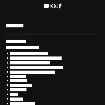
トップページ
サービス・製品
サイバーセキュリティ
EDR+SOCサービス「セキュリモ」
EDR+SOC+サイバー保険「データお守り隊」
セキュリティ研修・コンサルティング
フォレンジック調査（インシデントレスポンス）
脆弱性診断・サイバーセキュリティ調査
おまかせEDR
SentinelOne
Prompt Security
JumpCloud
Overe
Silverfort
Check Point SASE