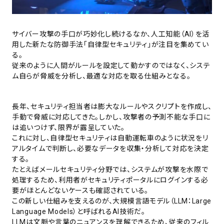
サイバー攻撃の手口が巧妙化し続けるなか、人工知能（AI）を活
用した新たな防御手法「自律型セキュリティ」が注目を集めてい
る。
従来のように人間がルールを設定して動かすのではなく、システ
ム自らが脅威を分析し、最適な対応を取る仕組みとなる。
長年、セキュリティ担当者は膨大なルールやスクリプトを作成し、
手動で脅威に対応してきた。しかし、攻撃者の予測不能な手口に
は追いつけず、限界が露呈していた。
これに対し、自律型セキュリティは自動運転車のように状況をリ
アルタイムで判断し、必要なデータを収集・分析して対応を決定
する。
たとえばメールセキュリティ分野では、システムが攻撃を水際で
処理するため、利用者がセキュリティポータルにログインする必
要がほとんどないケースも確認されている。
この新しい仕組みを支えるのが、大規模言語モデル（LLM：Large
Language Models）と呼ばれるAI技術だ。
LLMは文脈や言葉のニュアンスを理解できるため、従来のフィル