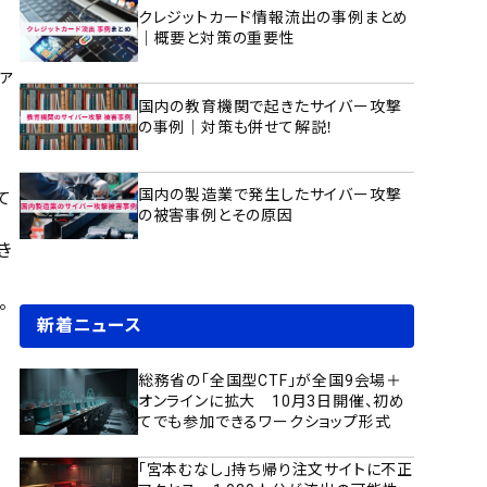
クレジットカード情報流出の事例まとめ
｜概要と対策の重要性
ァ
国内の教育機関で起きたサイバー攻撃
の事例｜対策も併せて解説！
国内の製造業で発生したサイバー攻撃
て
の被害事例とその原因
き
。
新着ニュース
総務省の「全国型CTF」が全国9会場＋
オンラインに拡大 10月3日開催、初め
てでも参加できるワークショップ形式
「宮本むなし」持ち帰り注文サイトに不正