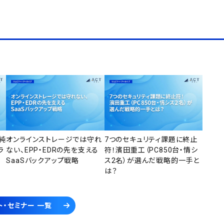
純
オンラインストレージでは守れ
7つのセキュリティ課題に終止
ラ
ない、EPP・EDRの先を支える
符！濱田重工（PC850台・情シ
SaaSバックアップ戦略
ス2名）が選んだ戦略的一手と
は？
ト・セミナー 一覧