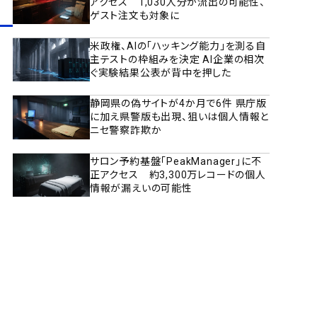
アクセス 1,030人分が流出の可能性、
ゲスト注文も対象に
米政権、AIの「ハッキング能力」を測る自
主テストの枠組みを決定 AI企業の相次
ぐ実験結果公表が背中を押した
静岡県の偽サイトが4か月で6件 県庁版
に加え県警版も出現、狙いは個人情報と
ニセ警察詐欺か
サロン予約基盤「PeakManager」に不
正アクセス 約3,300万レコードの個人
情報が漏えいの可能性