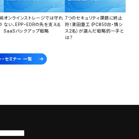
純
オンラインストレージでは守れ
7つのセキュリティ課題に終止
ラ
ない、EPP・EDRの先を支える
符！濱田重工（PC850台・情シ
SaaSバックアップ戦略
ス2名）が選んだ戦略的一手と
は？
ト・セミナー 一覧
トップページ