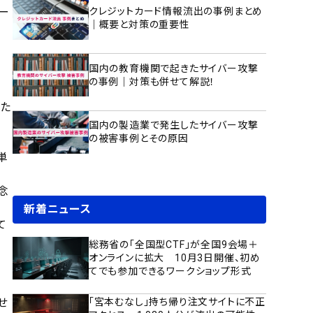
バー
クレジットカード情報流出の事例まとめ
｜概要と対策の重要性
国内の教育機関で起きたサイバー攻撃
の事例｜対策も併せて解説！
た
国内の製造業で発生したサイバー攻撃
の被害事例とその原因
単
念
新着ニュース
て
総務省の「全国型CTF」が全国9会場＋
オンラインに拡大 10月3日開催、初め
てでも参加できるワークショップ形式
「宮本むなし」持ち帰り注文サイトに不正
せ