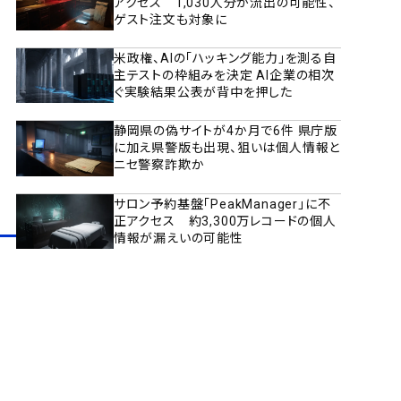
アクセス 1,030人分が流出の可能性、
ゲスト注文も対象に
米政権、AIの「ハッキング能力」を測る自
主テストの枠組みを決定 AI企業の相次
ぐ実験結果公表が背中を押した
静岡県の偽サイトが4か月で6件 県庁版
に加え県警版も出現、狙いは個人情報と
ニセ警察詐欺か
サロン予約基盤「PeakManager」に不
正アクセス 約3,300万レコードの個人
情報が漏えいの可能性