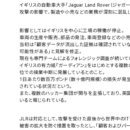
イギリスの自動車大手「Jaguar Land Rover（ジ
攻撃の影響で、製造や小売などの業務が深刻に混乱し
影響としてはイギリスを中心に工場の稼働が停止。
車両の生産や販売、部品の発注、車両登録などの小
当初は「顧客データが流出した証拠は確認されていな
可能性がある」と見解を修正。
現在も専門チームによるフォレンジック調査が続いて
イギリスの有力紙『ガーディアン』をはじめとする複
位での操業中断に発展しているとのこと。
1日あたり数百万ポンド（数十億円規模）の損失が発
されている状況だという。
また、複数のハッカー集団が関与を主張しており、英国
いると報じられている。
JLRは対応として、攻撃を受けた直後から世界中のI
被害の拡大を防ぐ措置を取ったとし、「顧客およびパ