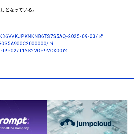
しとなっている。
GOPRK36VVKJPKNKNB6TS7S5AQ-2025-09-03/
GS0S5A900C2000000/
025-09-02/T1YS2VGP9VCX00