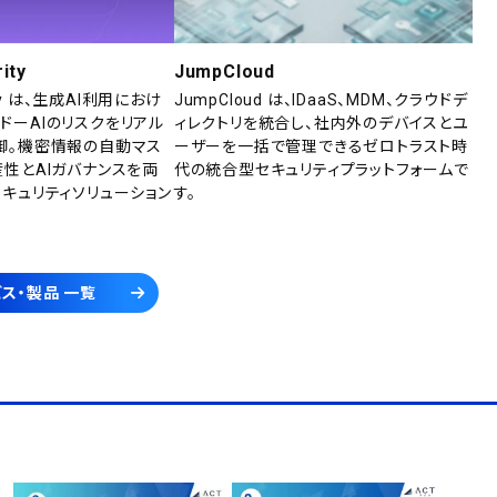
ity
JumpCloud
rity は、生成AI利用におけ
JumpCloud は、IDaaS、MDM、クラウドデ
ドーAIのリスクをリアル
ィレクトリを統合し、社内外のデバイスとユ
御。機密情報の自動マス
ーザーを一括で管理できるゼロトラスト時
産性とAIガバナンスを両
代の統合型セキュリティプラットフォームで
セキュリティソリューション
す。
ス・製品 一覧