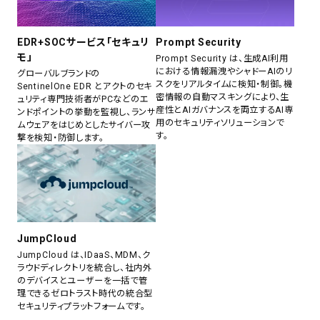
EDR+SOCサービス「セキュリ
Prompt Security
モ」
Prompt Security は、生成AI利用
における情報漏洩やシャドーAIのリ
グローバルブランドの
スクをリアルタイムに検知・制御。機
SentinelOne EDR とアクトのセキ
密情報の自動マスキングにより、生
ュリティ専門技術者がPCなどのエ
産性とAIガバナンスを両立するAI専
ンドポイントの挙動を監視し、ランサ
用のセキュリティソリューションで
ムウェアをはじめとしたサイバー攻
す。
撃を検知・防御します。
JumpCloud
JumpCloud は、IDaaS、MDM、ク
ラウドディレクトリを統合し、社内外
のデバイスとユーザーを一括で管
理できるゼロトラスト時代の統合型
セキュリティプラットフォームです。