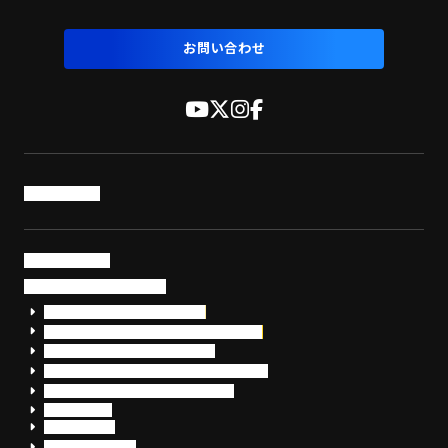
お問い合わせ
トップページ
サービス・製品
サイバーセキュリティ
EDR+SOCサービス「セキュリモ」
EDR+SOC+サイバー保険「データお守り隊」
セキュリティ研修・コンサルティング
フォレンジック調査（インシデントレスポンス）
脆弱性診断・サイバーセキュリティ調査
おまかせEDR
SentinelOne
Prompt Security