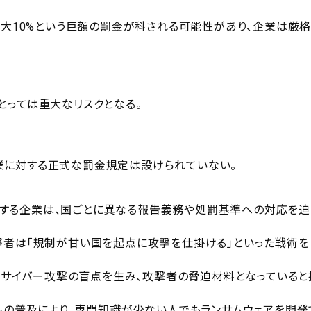
最大10%という巨額の罰金が科される可能性があり、企業は厳
とっては重大なリスクとなる。
業に対する正式な罰金規定は設けられていない。
籍）に活動する企業は、国ごとに異なる報告義務や処罰基準への対応を
撃者は「規制が甘い国を起点に攻撃を仕掛ける」といった戦術を
 がサイバー攻撃の盲点を生み、攻撃者の脅迫材料となっていると
デルの普及により、専門知識が少ない人でもランサムウェアを開発