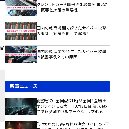
クレジットカード情報流出の事例まとめ
｜概要と対策の重要性
重
国内の教育機関で起きたサイバー攻撃
の事例｜対策も併せて解説！
さ
被害
国内の製造業で発生したサイバー攻撃
の被害事例とその原因
新着ニュース
総務省の「全国型CTF」が全国9会場＋
オンラインに拡大 10月3日開催、初め
てでも参加できるワークショップ形式
「宮本むなし」持ち帰り注文サイトに不正