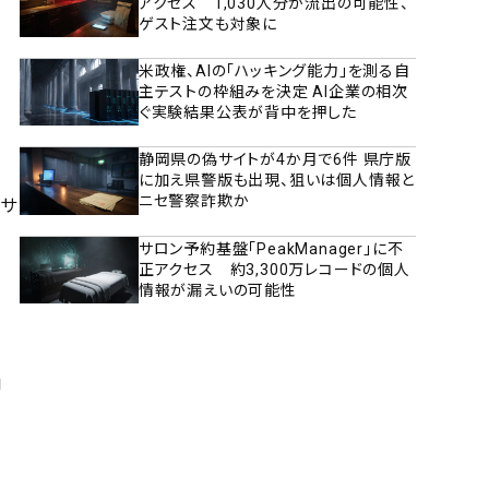
アクセス 1,030人分が流出の可能性、
ゲスト注文も対象に
米政権、AIの「ハッキング能力」を測る自
主テストの枠組みを決定 AI企業の相次
ぐ実験結果公表が背中を押した
静岡県の偽サイトが4か月で6件 県庁版
に加え県警版も出現、狙いは個人情報と
ニセ警察詐欺か
のサ
サロン予約基盤「PeakManager」に不
正アクセス 約3,300万レコードの個人
情報が漏えいの可能性
」