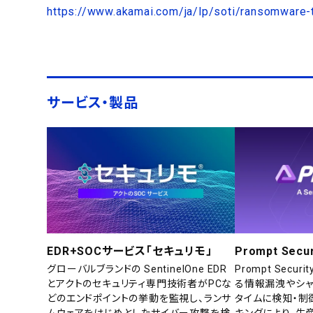
https://www.akamai.com/ja/lp/soti/ransomware-
サービス・製品
EDR+SOCサービス「セキュリモ」
Prompt Secur
グローバルブランドの SentinelOne EDR
Prompt Secu
とアクトのセキュリティ専門技術者がPCな
る情報漏洩やシャ
どのエンドポイントの挙動を監視し、ランサ
タイムに検知・制