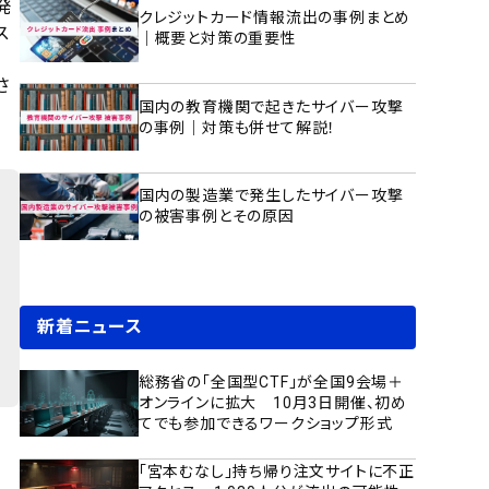
発
クレジットカード情報流出の事例まとめ
ス
｜概要と対策の重要性
さ
国内の教育機関で起きたサイバー攻撃
の事例｜対策も併せて解説！
国内の製造業で発生したサイバー攻撃
の被害事例とその原因
新着ニュース
総務省の「全国型CTF」が全国9会場＋
オンラインに拡大 10月3日開催、初め
てでも参加できるワークショップ形式
「宮本むなし」持ち帰り注文サイトに不正