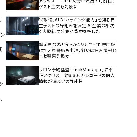
アクセス 1,030人分が流出の可能性、
ゲスト注文も対象に
ス
米政権、AIの「ハッキング能力」を測る自
主テストの枠組みを決定 AI企業の相次
ぐ実験結果公表が背中を押した
ロン
静岡県の偽サイトが4か月で6件 県庁版
悪
に加え県警版も出現、狙いは個人情報と
ニセ警察詐欺か
サロン予約基盤「PeakManager」に不
正アクセス 約3,300万レコードの個人
情報が漏えいの可能性
シ
。