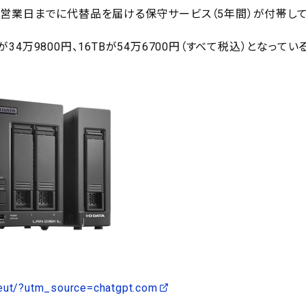
時に翌営業日までに代替品を届ける保守サービス（5年間）が付帯し
が34万9800円、16TBが54万6700円（すべて税込）となってい
reut/?utm_source=chatgpt.com