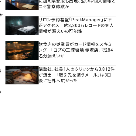
ス
に加え県警版も出現、狙いは個人情報と
ニセ警察詐欺か
ャ
サロン予約基盤「PeakManager」に不
正アクセス 約3,300万レコードの個人
情報が漏えいの可能性
飲食店の従業員がカード情報をスキミ
ング 「ヨプの王豚塩焼 赤坂店」で284
名分漏えいか
講談社、社員1人のクリックから3,812件
製
が流出 「取引先を装うメール」は3日
後に社外へ広がった
が