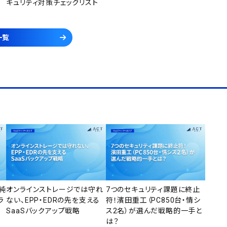
キュリティ対策チェックリスト
一覧
純
オンラインストレージでは守れ
7つのセキュリティ課題に終止
ラ
ない、EPP・EDRの先を支える
符！濱田重工（PC850台・情シ
SaaSバックアップ戦略
ス2名）が選んだ戦略的一手と
は？