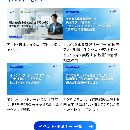
アクト×日本マイクロソフト 共催ウ
狙われる重要管理サーバー！純国産
ェビナー
ファイル暗号化とゼロトラストIDセ
キュリティで実現する”鉄壁”の情報
漏洩対策
オンラインストレージでは守れな
7つのセキュリティ課題に終止符！濱
い、EPP・EDRの先を支えるSaaSバ
田重工（PC850台・情シス2名）が選
ックアップ戦略
んだ戦略的一手とは？
イベント・セミナー 一覧