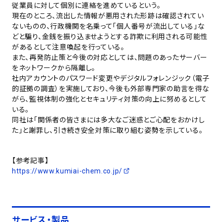
従業員に対して個別に連絡を進めているという。
現在のところ、流出した情報が悪用された形跡は確認されてい
ないものの、行政機関を名乗って「個人番号が流出している」な
どと騙り、金銭を振り込ませようとする詐欺に利用される可能性
があるとして注意喚起を行っている。
また、再発防止策と今後の対応としては、問題のあったサーバー
をネットワークから隔離し。
社内アカウントのパスワード変更やデジタルフォレンジック（電子
的証拠の調査）を実施しており、今後も外部専門家の助言を得な
がら、監視体制の強化とセキュリティ対策の向上に努めるとして
いる。
同社は「関係者の皆さまには多大なご迷惑とご心配をおかけし
た」と謝罪し、引き続き安全対策に取り組む姿勢を示している。
【参考記事】
https://www.kumiai-chem.co.jp/
サービス・製品