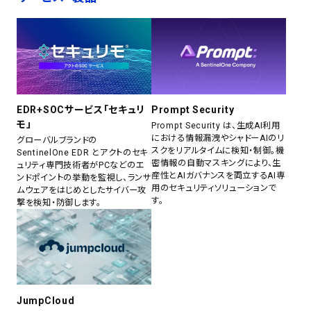
EDR+SOCサービス「セキュリ
Prompt Security
モ」
Prompt Security は、生成AI利用
における情報漏洩やシャドーAIのリ
グローバルブランドの
スクをリアルタイムに検知・制御。機
SentinelOne EDR とアクトのセキ
密情報の自動マスキングにより、生
ュリティ専門技術者がPCなどのエ
産性とAIガバナンスを両立するAI専
ンドポイントの挙動を監視し、ランサ
用のセキュリティソリューションで
ムウェアをはじめとしたサイバー攻
す。
撃を検知・防御します。
JumpCloud