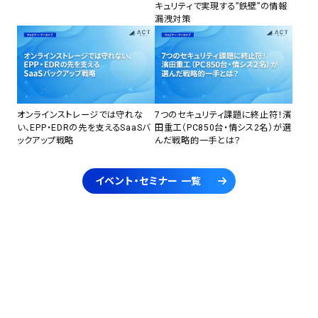
キュリティで実現する”鉄壁”の情報
漏洩対策
オンラインストレージでは守れな
7つのセキュリティ課題に終止符！濱
い、EPP・EDRの先を支えるSaaSバ
田重工（PC850台・情シス2名）が選
ックアップ戦略
んだ戦略的一手とは？
イベント・セミナー 一覧