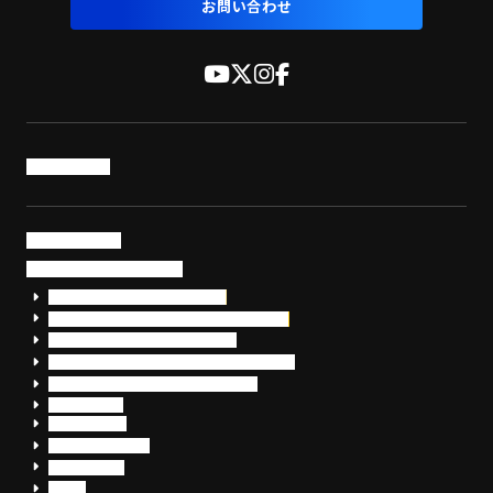
お問い合わせ
トップページ
サービス・製品
サイバーセキュリティ
EDR+SOCサービス「セキュリモ」
EDR+SOC+サイバー保険「データお守り隊」
セキュリティ研修・コンサルティング
フォレンジック調査（インシデントレスポンス）
脆弱性診断・サイバーセキュリティ調査
おまかせEDR
SentinelOne
Prompt Security
JumpCloud
Overe