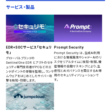
サービス・製品
EDR+SOCサービス「セキュリ
Prompt Security
モ」
Prompt Security は、生成AI利用
における情報漏洩やシャドーAIのリ
グローバルブランドの
スクをリアルタイムに検知・制御。機
SentinelOne EDR とアクトのセキ
密情報の自動マスキングにより、生
ュリティ専門技術者がPCなどのエ
産性とAIガバナンスを両立するAI専
ンドポイントの挙動を監視し、ランサ
用のセキュリティソリューションで
ムウェアをはじめとしたサイバー攻
す。
撃を検知・防御します。