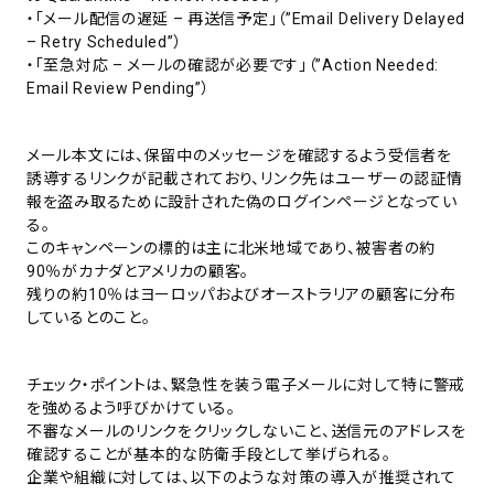
・「メール配信の遅延 – 再送信予定」（”Email Delivery Delayed
– Retry Scheduled”）
・「至急対応 – メールの確認が必要です」（”Action Needed:
Email Review Pending”）
メール本文には、保留中のメッセージを確認するよう受信者を
誘導するリンクが記載されており、リンク先はユーザーの認証情
報を盗み取るために設計された偽のログインページとなってい
る。
このキャンペーンの標的は主に北米地域であり、被害者の約
90％がカナダとアメリカの顧客。
残りの約10％はヨーロッパおよびオーストラリアの顧客に分布
しているとのこと。
チェック・ポイントは、緊急性を装う電子メールに対して特に警戒
を強めるよう呼びかけている。
不審なメールのリンクをクリックしないこと、送信元のアドレスを
確認することが基本的な防衛手段として挙げられる。
企業や組織に対しては、以下のような対策の導入が推奨されて