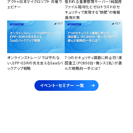
アクト×日本マイクロソフト 共催ウ
狙われる重要管理サーバー！純国産
ェビナー
ファイル暗号化とゼロトラストIDセ
キュリティで実現する”鉄壁”の情報
漏洩対策
オンラインストレージでは守れな
7つのセキュリティ課題に終止符！濱
い、EPP・EDRの先を支えるSaaSバ
田重工（PC850台・情シス2名）が選
ックアップ戦略
んだ戦略的一手とは？
イベント・セミナー 一覧