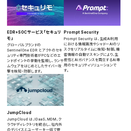
EDR+SOCサービス「セキュリ
Prompt Security
モ」
Prompt Security は、生成AI利用
における情報漏洩やシャドーAIのリ
グローバルブランドの
スクをリアルタイムに検知・制御。機
SentinelOne EDR とアクトのセキ
密情報の自動マスキングにより、生
ュリティ専門技術者がPCなどのエ
産性とAIガバナンスを両立するAI専
ンドポイントの挙動を監視し、ランサ
用のセキュリティソリューションで
ムウェアをはじめとしたサイバー攻
す。
撃を検知・防御します。
JumpCloud
JumpCloud は、IDaaS、MDM、ク
ラウドディレクトリを統合し、社内外
のデバイスとユーザーを一括で管