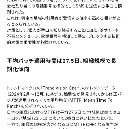
会社割り当ての電話番号を標的としてSMSを送信する手口も観
測された。
これは、特定の地域の利用者が受信する確率を高める狙いがあ
るとみられている。
対策として、個人が手口を知り警戒することに加え、偽サイトや
不審なメッセージ、電話番号を検知して警告・ブロックする技術
的対策の重要性が指摘されている。
平均パッチ適用時間は27.5日、組織規模で長
期化傾向
トレンドマイクロの「Trend Vision One™」のテレメトリデータ
（2024年2月～12月）に基づき、脆弱性が発見されてから修正パ
ッチが適用されるまでの平均時間（MTTP：Mean Time To
Patch）も分析されている。
日本の組織におけるMTTPは平均27.5日で、地域別比較ではヨ
ーロッパ地域（23.5日）に次いで2番目に速い結果だという。
一方で、組織の規模が大きくなるほどMTTPは長くなる傾向が