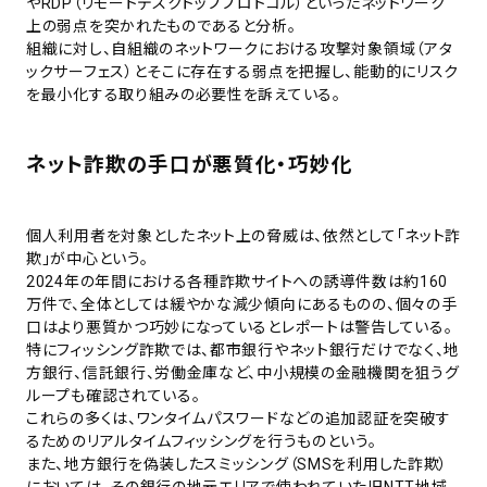
やRDP（リモートデスクトッププロトコル）といったネットワーク
上の弱点を突かれたものであると分析。
組織に対し、自組織のネットワークにおける攻撃対象領域（アタ
ックサーフェス）とそこに存在する弱点を把握し、能動的にリスク
を最小化する取り組みの必要性を訴えている。
ネット詐欺の手口が悪質化・巧妙化
個人利用者を対象としたネット上の脅威は、依然として「ネット詐
欺」が中心という。
2024年の年間における各種詐欺サイトへの誘導件数は約160
万件で、全体としては緩やかな減少傾向にあるものの、個々の手
口はより悪質かつ巧妙になっているとレポートは警告している。
特にフィッシング詐欺では、都市銀行やネット銀行だけでなく、地
方銀行、信託銀行、労働金庫など、中小規模の金融機関を狙うグ
ループも確認されている。
これらの多くは、ワンタイムパスワードなどの追加認証を突破す
るためのリアルタイムフィッシングを行うものという。
また、地方銀行を偽装したスミッシング（SMSを利用した詐欺）
においては、その銀行の地元エリアで使われていた旧NTT地域