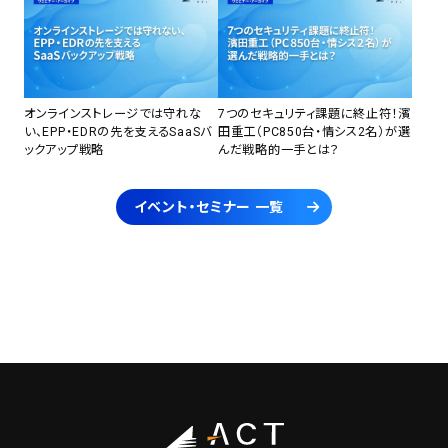
オンラインストレージでは守れな
7つのセキュリティ課題に終止符！濱
い、EPP・EDRの先を支えるSaaSバ
田重工（PC850台・情シス2名）が選
ックアップ戦略
んだ戦略的一手とは？
イベント・セミナー 一覧