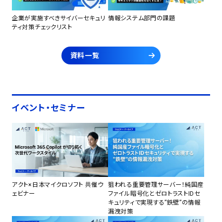
企業が実施すべきサイバーセキュリ
情報システム部門の課題
ティ対策チェックリスト
資料一覧
イベント・セミナー
アクト×日本マイクロソフト 共催ウ
狙われる重要管理サーバー！純国産
ェビナー
ファイル暗号化とゼロトラストIDセ
キュリティで実現する”鉄壁”の情報
漏洩対策