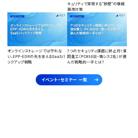
キュリティで実現する”鉄壁”の情報
漏洩対策
オンラインストレージでは守れな
7つのセキュリティ課題に終止符！濱
い、EPP・EDRの先を支えるSaaSバ
田重工（PC850台・情シス2名）が選
ックアップ戦略
んだ戦略的一手とは？
イベント・セミナー 一覧