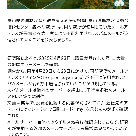
富山県の農林水産行政を支える研究機関「富山県農林水産総合
技術センター森林研究所」は、同研究所が使用していたメールア
ドレスが悪意ある第三者により不正利用され、スパムメールが送
信されていたことを公表しました。
研究所によると、2025年4月23日に職員が登庁した際に、大量
の配信エラーメールを確認。
調査から、同年4月20日から23日にかけて、同研究所のメールア
ドレス（ドメイン名：fes.pref.toyama.jp）が不正に使用され、ス
パムメールが約6万件送信されていたことが判明している。
スパムメールは海外のサーバーを経由し、不特定多数のメール
アドレス宛てに送信。
文面は英語で、投資を勧誘する内容が記されており、返信先のア
ドレスにはマレーシアの国別コード「.my」を含むものが多く確認
された。
メールサーバー自体へのウイルス感染は確認されておらず、研究
所が使用する外部のメールサーバーにも異常は見つかっていな
いとのこと。