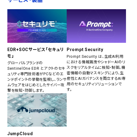
EDR+SOCサービス「セキュリ
Prompt Security
モ」
Prompt Security は、生成AI利用
における情報漏洩やシャドーAIのリ
グローバルブランドの
スクをリアルタイムに検知・制御。機
SentinelOne EDR とアクトのセキ
密情報の自動マスキングにより、生
ュリティ専門技術者がPCなどのエ
産性とAIガバナンスを両立するAI専
ンドポイントの挙動を監視し、ランサ
用のセキュリティソリューションで
ムウェアをはじめとしたサイバー攻
す。
撃を検知・防御します。
JumpCloud