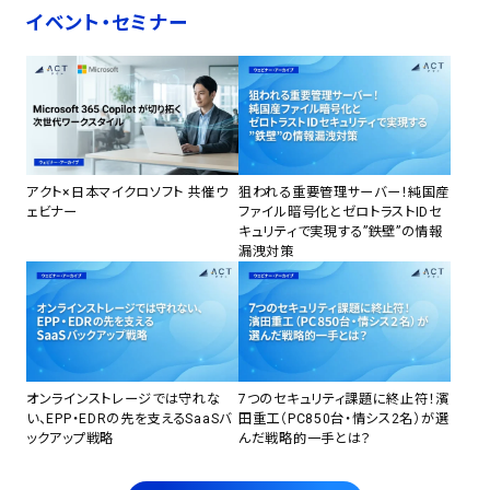
イベント・セミナー
アクト×日本マイクロソフト 共催ウ
狙われる重要管理サーバー！純国産
ェビナー
ファイル暗号化とゼロトラストIDセ
キュリティで実現する”鉄壁”の情報
漏洩対策
オンラインストレージでは守れな
7つのセキュリティ課題に終止符！濱
い、EPP・EDRの先を支えるSaaSバ
田重工（PC850台・情シス2名）が選
ックアップ戦略
んだ戦略的一手とは？