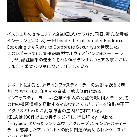
イスラエルのセキュリティ企業KELA（ケラ）は、同日、新たな脅威
インテリジェンスレポート『Inside the Infostealer Epidemic:
Exposing the Risks to Corporate Security』を発表した。
このレポートでは、情報窃取型マルウェア「インフォスティーラ
ー」が、認証情報の流出とそれに伴うランサムウェア攻撃におい
て果たす重要な役割について詳述している。
レポートによると、近年インフォスティーラーの活動は266％増
加しており、2025年もその脅威は拡大傾向にある。
インフォスティーラーは、企業や個人の認証情報、個人データ、そ
の他の機密情報を窃取するマルウェアであり、データ流出や不正
アクセスといった深刻な被害の主因とされている。
KELAは300件以上の実例を分析し、特に「Play」「Akira」
「Rhysida」といったランサムウェアグループと、インフォスティー
ラーに感染したアカウントとの間に関連が認められたケースが
あったと報告。