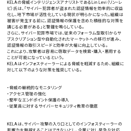
KELAの脅威インテリジェンスアナリストであるLin Levi（リン・レ
ビ）氏は、「サイバー犯罪者が盗まれた認証情報を効率的に収益
化し、地下市場が活性化している現状が明らかになった。組織は
被害が発生する前に、認証情報の保護を含めた積極的な対策を
講じる必要がある」と警鐘を鳴らしている。
さらに、サイバー犯罪市場では、従来のフォーラム型取引からサ
ブスクリプション型や自動化されたマーケットへの移行が進み、
認証情報の取引スピードと効率が大幅に向上している。
これにより、攻撃者は容易に窃取データを検索・購入・悪用する
ことが可能になっているという。
KELAはインフォスティーラーによる脅威を軽減するため、組織に
対して以下のような対策を推奨している。
・脅威の継続的なモニタリング
・アクセス管理の強化
・堅牢なエンドポイント保護の導入
・従業員に対するサイバーセキュリティ教育の徹底
KELAは、サイバー攻撃の入り口としてのインフォスティーラーの
影響力を無視することはできないとし、企業に対し早急な対応