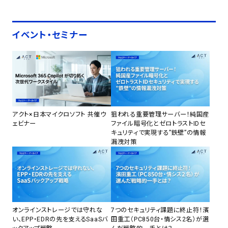
イベント・セミナー
アクト×日本マイクロソフト 共催ウ
狙われる重要管理サーバー！純国産
ェビナー
ファイル暗号化とゼロトラストIDセ
キュリティで実現する”鉄壁”の情報
漏洩対策
オンラインストレージでは守れな
7つのセキュリティ課題に終止符！濱
い、EPP・EDRの先を支えるSaaSバ
田重工（PC850台・情シス2名）が選