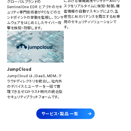
における情報漏洩やシャドーAIのリ
グローバルブランドの
スクをリアルタイムに検知・制御。機
SentinelOne EDR とアクトのセキ
密情報の自動マスキングにより、生
ュリティ専門技術者がPCなどのエ
産性とAIガバナンスを両立するAI専
ンドポイントの挙動を監視し、ランサ
用のセキュリティソリューションで
ムウェアをはじめとしたサイバー攻
す。
撃を検知・防御します。
JumpCloud
JumpCloud は、IDaaS、MDM、ク
ラウドディレクトリを統合し、社内外
のデバイスとユーザーを一括で管
理できるゼロトラスト時代の統合型
セキュリティプラットフォームです。
サービス・製品 一覧