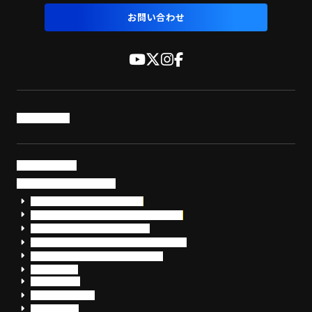
お問い合わせ
トップページ
サービス・製品
サイバーセキュリティ
EDR+SOCサービス「セキュリモ」
EDR+SOC+サイバー保険「データお守り隊」
セキュリティ研修・コンサルティング
フォレンジック調査（インシデントレスポンス）
脆弱性診断・サイバーセキュリティ調査
おまかせEDR
SentinelOne
Prompt Security
JumpCloud