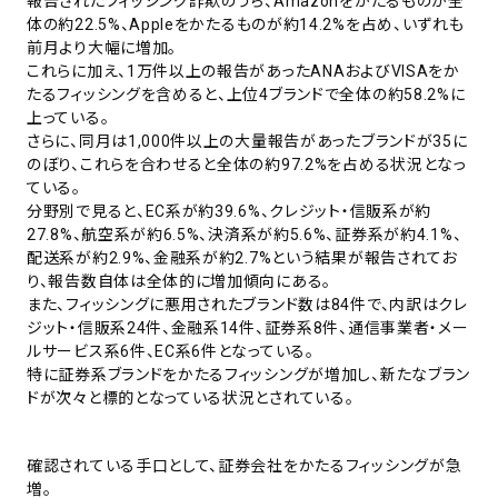
報告されたフィッシング詐欺のうち、Amazonをかたるものが全
体の約22.5%、Appleをかたるものが約14.2%を占め、いずれも
前月より大幅に増加。
これらに加え、1万件以上の報告があったANAおよびVISAをか
たるフィッシングを含めると、上位4ブランドで全体の約58.2%に
上っている。
さらに、同月は1,000件以上の大量報告があったブランドが35に
のぼり、これらを合わせると全体の約97.2%を占める状況となっ
ている。
分野別で見ると、EC系が約39.6%、クレジット・信販系が約
27.8%、航空系が約6.5%、決済系が約5.6%、証券系が約4.1%、
配送系が約2.9%、金融系が約2.7%という結果が報告されてお
り、報告数自体は全体的に増加傾向にある。
また、フィッシングに悪用されたブランド数は84件で、内訳はクレ
ジット・信販系24件、金融系14件、証券系8件、通信事業者・メー
ルサービス系6件、EC系6件となっている。
特に証券系ブランドをかたるフィッシングが増加し、新たなブラン
ドが次々と標的となっている状況とされている。
確認されている手口として、証券会社をかたるフィッシングが急
増。