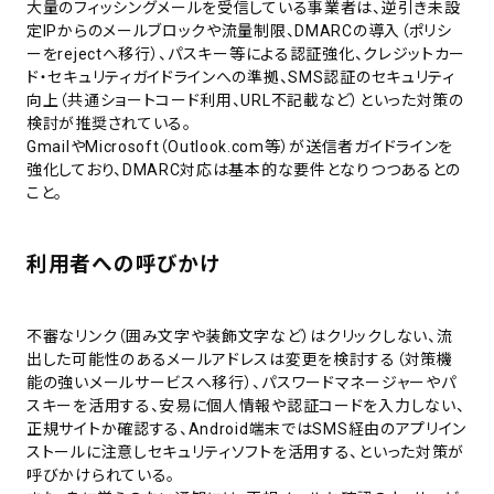
大量のフィッシングメールを受信している事業者は、逆引き未設
定IPからのメールブロックや流量制限、DMARCの導入（ポリシ
ーをrejectへ移行）、パスキー等による認証強化、クレジットカー
ド・セキュリティガイドラインへの準拠、SMS認証のセキュリティ
向上（共通ショートコード利用、URL不記載など）といった対策の
検討が推奨されている。
GmailやMicrosoft（Outlook.com等）が送信者ガイドラインを
強化しており、DMARC対応は基本的な要件となりつつあるとの
こと。
利用者への呼びかけ
不審なリンク（囲み文字や装飾文字など）はクリックしない、流
出した可能性のあるメールアドレスは変更を検討する（対策機
能の強いメールサービスへ移行）、パスワードマネージャーやパ
スキーを活用する、安易に個人情報や認証コードを入力しない、
正規サイトか確認する、Android端末ではSMS経由のアプリイン
ストールに注意しセキュリティソフトを活用する、といった対策が
呼びかけられている。