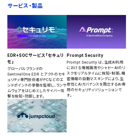
サービス・製品
EDR+SOCサービス「セキュリ
Prompt Security
モ」
Prompt Security は、生成AI利用
における情報漏洩やシャドーAIのリ
グローバルブランドの
スクをリアルタイムに検知・制御。機
SentinelOne EDR とアクトのセキ
密情報の自動マスキングにより、生
ュリティ専門技術者がPCなどのエ
産性とAIガバナンスを両立するAI専
ンドポイントの挙動を監視し、ランサ
用のセキュリティソリューションで
ムウェアをはじめとしたサイバー攻
す。
撃を検知・防御します。