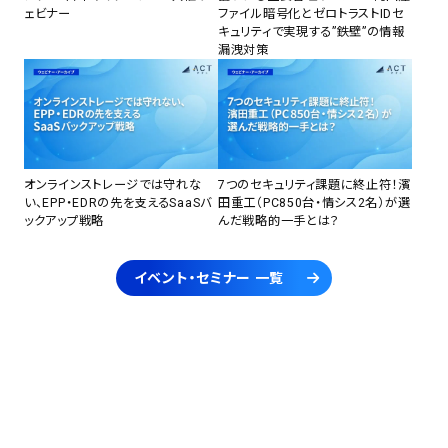
ェビナー
ファイル暗号化とゼロトラストIDセ
キュリティで実現する”鉄壁”の情報
漏洩対策
オンラインストレージでは守れな
7つのセキュリティ課題に終止符！濱
い、EPP・EDRの先を支えるSaaSバ
田重工（PC850台・情シス2名）が選
ックアップ戦略
んだ戦略的一手とは？
イベント・セミナー 一覧