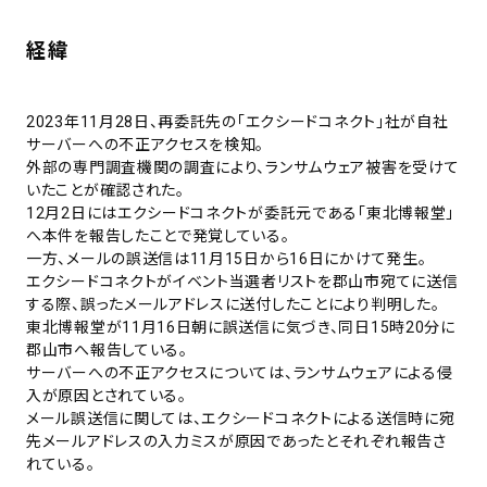
経緯
2023年11月28日、再委託先の「エクシードコネクト」社が自社
サーバーへの不正アクセスを検知。
外部の専門調査機関の調査により、ランサムウェア被害を受けて
いたことが確認された。
12月2日にはエクシードコネクトが委託元である「東北博報堂」
へ本件を報告したことで発覚している。
一方、メールの誤送信は11月15日から16日にかけて発生。
エクシードコネクトがイベント当選者リストを郡山市宛てに送信
する際、誤ったメールアドレスに送付したことにより判明した。
東北博報堂が11月16日朝に誤送信に気づき、同日15時20分に
郡山市へ報告している。
サーバーへの不正アクセスについては、ランサムウェアによる侵
入が原因とされている。
メール誤送信に関しては、エクシードコネクトによる送信時に宛
先メールアドレスの入力ミスが原因であったとそれぞれ報告さ
れている。