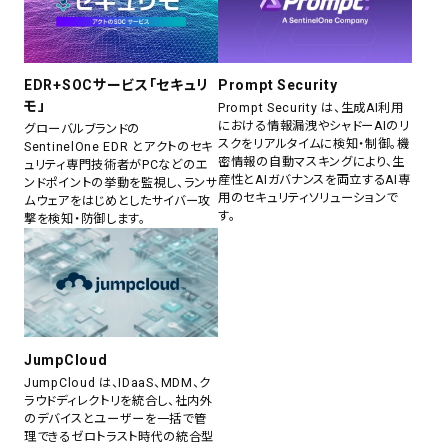
EDR+SOCサービス「セキュリ
Prompt Security
モ」
Prompt Security は、生成AI利用
における情報漏洩やシャドーAIのリ
グローバルブランドの
スクをリアルタイムに検知・制御。機
SentinelOne EDR とアクトのセキ
密情報の自動マスキングにより、生
ュリティ専門技術者がPCなどのエ
産性とAIガバナンスを両立するAI専
ンドポイントの挙動を監視し、ランサ
用のセキュリティソリューションで
ムウェアをはじめとしたサイバー攻
す。
撃を検知・防御します。
JumpCloud
JumpCloud は、IDaaS、MDM、ク
ラウドディレクトリを統合し、社内外
のデバイスとユーザーを一括で管
理できるゼロトラスト時代の統合型